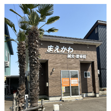
サービスのご案内
ログイン
たいこうNavi
（たいこうNaviをご利用のお客さま向け）
サービスのご案内
ログイン
（※）
※たいこうNaviはウェルスナビ株式会社が提供するサービスです。
これより先のページは、ウェルスナビ株式会社が運営するサイトとなりま
す。
法人のお客さま
たいこうオフィスe-バンキング
サービスのご案内