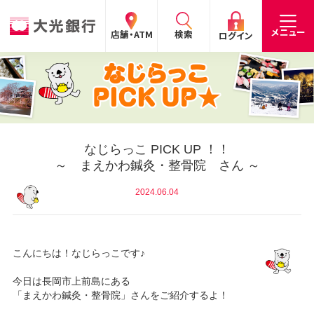
閉じる
閉じる
閉じる
メニュー
店舗・ATM
検索
ログイン
手数料
預金金利
お問合わせ
個人のお客さま
たいこうパーソナルe-バンキング
なじらっこ PICK UP ！！
～ まえかわ鍼灸・整骨院 さん ～
個人の
法人の
企業・
採用
お客さま
お客さま
IR情報
情報
サービスのご案内
ログイン
2024.06.04
デビット会員用 Web
（デビットカードをご利用のお客さま向け）
こんにちは！なじらっこです♪
サービスのご案内
ログイン
今日は長岡市上前島にある
「まえかわ鍼灸・整骨院」さんをご紹介するよ！
たいこうインターネット投信