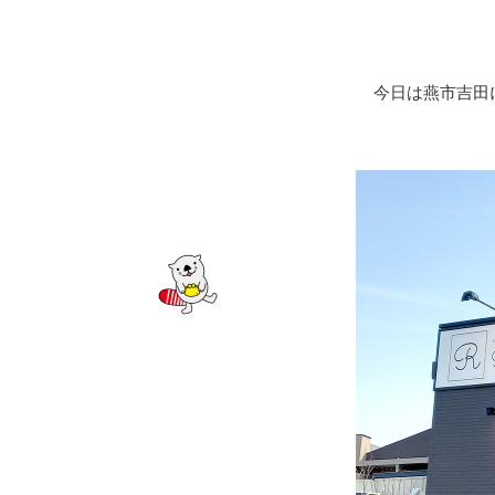
サービスのご案内
ログイン
（※）
外国為替・海外進出支援
株主総会
ダイバーシティ推進への取り組み
たいこうSDGs私募債
サービス
※たいこうNaviはウェルスナビ株式会社が提供するサービスです。
これより先のページは、ウェルスナビ株式会社が運営するサイトとなります。
創立80周年記念動画
ビジネスサポートサービス一覧
今日は燕市吉田
お役立ちリンク集