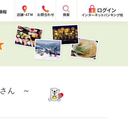
閉じる
ログイン
情報
検索
店舗・ATM
お問合わせ
インターネットバンキング他
検索
ログイン
〜
ログイン
さん ～
ング
向け）
報
ログイン