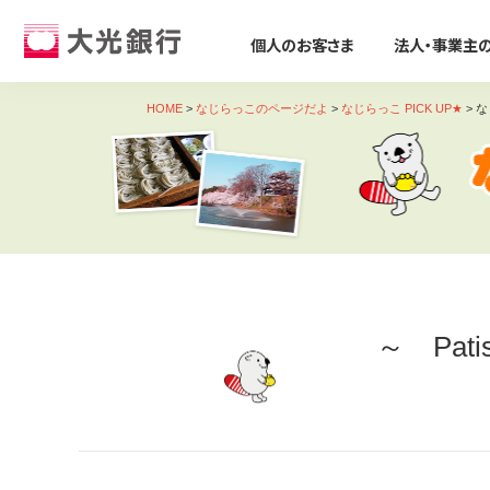
個人のお客さま
法人・事業主
個人のお客さま
法人・事業主のお客さま
株主・投資家のみなさま
大光銀行について
採用情報
HOME
>
なじらっこのページだよ
>
なじらっこ PICK UP★
>
な
個人のお客さま
ためる・ふやす
ビジネスサポート
株主・投資家のみなさま
大光銀行について
採用情報
そなえる・のこす
事業資金の調達
たいこうパーソナルe-バンキング
すべて見る
サービス すべて見る
すべて見る
すべて見る
すべて見る
すべて見る
すべて見る
サービスのご案内
ログイン
口座をひらく
たいこうSDGsサポートサービス
会社概要
会社情報
新卒採用募集要項
保険
ビジネス カードローン/フリーロー
デビット会員用 Web
（デビットカードをご利用のお客さま向け）
投資信託
Taiko Big Advance
電子公告
経営方針
会社概要
iDeCo
たいこう創業支援ローン「勇進」
サービスのご案内
ログイン
～ Patis
たいこうNavi
ビジネスマッチング・商談会
ディスクロージャー資料
トピックス
採用Q&A
遺言信託・遺産整理業務
主な事業性融資商品
たいこうインターネット投信
金融商品仲介
経営コンサルティング
業績・財務情報
関連会社
中途採用募集要項
相続手続き支援サービス
医療・介護・福祉分野
サービスのご案内
ログイン
各種預金
補助金・助成金
地域密着型金融への取組み
社会貢献活動
復職(ジョブ・リターン)制度要項
農業・六次産業分野
たいこうNavi
（たいこうNaviをご利用のお客さま向け）
えちご大花火支店
人材紹介業務
会社説明会動画
環境への取組み
環境・エネルギー分野