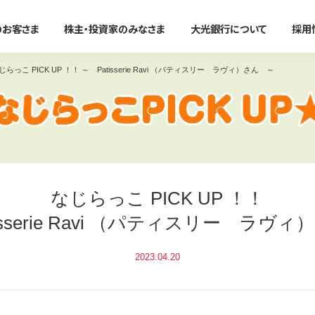
のお客さま
株主・投資家のみなさま
大光銀行について
採用
じらっこ PICK UP ！！ ～ Patisserie Ravi （パティスリー ラヴィ）さん ～
法人のお客さま
かりる
事務効率化
便利に使う
事業承継・M＆A
たいこうオフィスe-バンキング
すべて見る
すべて見る
すべて見る
すべて見る
サービスのご案内
ン
住宅ローン
たいこうオフィスe-バンキング
大光銀行アプリ〜Myらっこ
事業承継支援サービス
NBセンター
なじらっこ PICK UP ！！
マイカーローン
NBセンターインターネット
大光Visaデビットカード
M＆A関連サービス
サービスのご案内
serie Ravi
（パティスリー ラヴィ）
代金回収サービス
教育ローン
たいこうパーソナルe-バンキ
たいこうでんさいサービス
（電子債権をご利用のお客さま
たいこうでんさいサービス
新着情報・イベント情
フリーローン
電子マネーチャージ
2023.04.20
すべて見る
サービスのご案内
ファームバンキングサービス
カードローン
ポイントサービス
Taiko Big Advance
リフォームローン
提携ATM
新着情報/ニュースリリース/