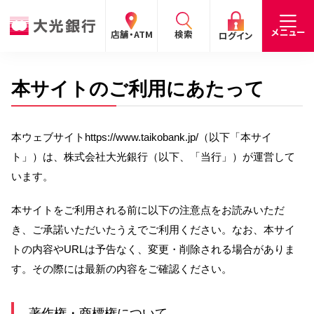
閉じる
閉じる
閉じる
メニュー
店舗・ATM
検索
ログイン
本サイトのご利用にあたって
手数料
預金金利
お問合わせ
個人のお客さま
本ウェブサイトhttps://www.taikobank.jp/（以下「本サイ
たいこうパーソナルe-バンキング
ト」）は、株式会社大光銀行（以下、「当行」）が運営して
個人の
法人の
企業・
採用
います。
お客さま
お客さま
IR情報
情報
サービスのご案内
ログイン
本サイトをご利用される前に以下の注意点をお読みいただ
デビット会員用 Web
き、ご承諾いただいたうえでご利用ください。なお、本サイ
（デビットカードをご利用のお客さま向け）
トの内容やURLは予告なく、変更・削除される場合がありま
す。その際には最新の内容をご確認ください。
サービスのご案内
ログイン
たいこうインターネット投信
著作権・商標権について