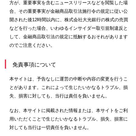
方が、重要事実を含むニュースリリースなどを閲覧した場
NBセンター
合、その重要事実が金融商品取引法施行令の規定に従い公
開された後12時間以内に、株式会社大光銀行の株式の売買
などを行った場合、いわゆるインサイダー取引規制違反と
サービスのご案内
して、金融商品取引法の規定に抵触するおそれがあります
たいこうでんさいサービス
のでご注意ください。
（電子債権をご利用のお客さま向け）
免責事項について
サービスのご案内
本サイトは、予告なしに運営の中断や内容の変更を行うこ
Taiko Big Advance
とがあります。これによって生じたいかなるトラブル、損
失、損害に対しても、当行は責任を負いません。
サービスのご案内
なお、本サイトに掲載された情報または、本サイトをご利
用いただくことで生じたいかなるトラブル、損失、損害に
対しても当行は一切責任を負いません。