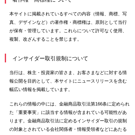
本サイトに掲載されているすべての内容（情報、商標、写
サービスのご案内
ログイン
真、デザインなど）の著作権・商標権は、原則として当行
たいこうNavi
が保有・管理しています。これらについて許可なく使用、
（たいこうNaviをご利用のお客さま向け）
複製、改ざんすることを禁じます。
サービスのご案内
ログイン
（※）
インサイダー取引規制について
※たいこうNaviはウェルスナビ株式会社が提供するサービスです。
当行は、株主・投資家の皆さま、お客さまなどに対する情
これより先のページは、ウェルスナビ株式会社が運営するサイトとなりま
す。
報公開を目的として、本サイトにニュースリリースを含む
幅広い情報を掲載しています。
法人のお客さま
これらの情報の中には、金融商品取引法第166条に定められ
た「重要事実」に該当する情報が含まれている可能性があ
たいこうオフィスe-バンキング
ります。金融商品取引法に定めるインサイダー取引の規制
の対象とされている会社関係者・情報受領者などにあたる
サービスのご案内