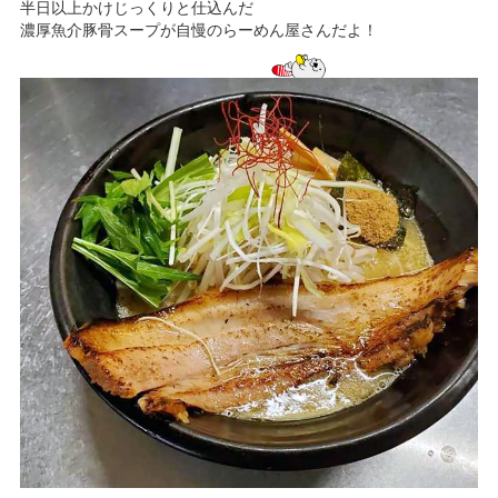
半日以上かけじっくりと仕込んだ
濃厚魚介豚骨スープが自慢のらーめん屋さんだよ！
サービスのご案内
ログイン
たいこうNavi
（たいこうNaviをご利用のお客さま向け）
サービスのご案内
ログイン
（※）
※たいこうNaviはウェルスナビ株式会社が提供するサービスです。
これより先のページは、ウェルスナビ株式会社が運営するサイトとなりま
す。
法人のお客さま
たいこうオフィスe-バンキング
サービスのご案内