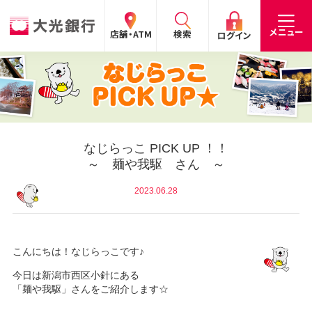
閉じる
閉じる
閉じる
メニュー
店舗・ATM
検索
ログイン
手数料
預金金利
お問合わせ
個人のお客さま
たいこうパーソナルe-バンキング
なじらっこ PICK UP ！！
～ 麺や我駆 さん ～
個人の
法人の
企業・
採用
お客さま
お客さま
IR情報
情報
サービスのご案内
ログイン
2023.06.28
デビット会員用 Web
（デビットカードをご利用のお客さま向け）
こんにちは！なじらっこです♪
サービスのご案内
ログイン
今日は新潟市西区小針にある
「麺や我駆」さんをご紹介します☆
たいこうインターネット投信