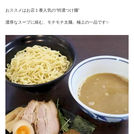
おススメはお店１番人気の“特濃つけ麺”
NBセンター
濃厚なスープに絡む、モチモチ太麺。極上の一品です✨
サービスのご案内
たいこうでんさいサービス
（電子債権をご利用のお客さま向け）
サービスのご案内
Taiko Big Advance
サービスのご案内