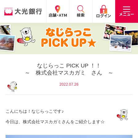
閉じる
閉じる
閉じる
メニュー
店舗・ATM
検索
ログイン
手数料
預金金利
お問合わせ
個人のお客さま
たいこうパーソナルe-バンキング
なじらっこ PICK UP ！！
～ 株式会社マスカガミ さん ～
個人の
法人の
企業・
採用
お客さま
お客さま
IR情報
情報
サービスのご案内
ログイン
2022.07.26
デビット会員用 Web
（デビットカードをご利用のお客さま向け）
こんにちは！なじらっこです♪
サービスのご案内
ログイン
今日は、株式会社マスカガミさんをご紹介します☆
たいこうインターネット投信