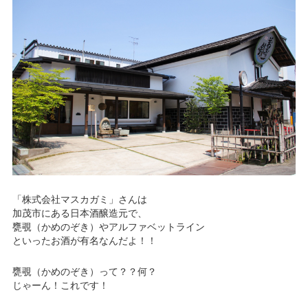
サービスのご案内
ログイン
たいこうNavi
（たいこうNaviをご利用のお客さま向け）
サービスのご案内
ログイン
（※）
※たいこうNaviはウェルスナビ株式会社が提供するサービスです。
これより先のページは、ウェルスナビ株式会社が運営するサイトとなりま
す。
「株式会社マスカガミ」さんは
加茂市にある日本酒醸造元で、
法人のお客さま
甕覗（かめのぞき）やアルファベットライン
といったお酒が有名なんだよ！！
たいこうオフィスe-バンキング
甕覗（かめのぞき）って？？何？
じゃーん！これです！
サービスのご案内