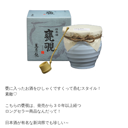
NBセンター
サービスのご案内
たいこうでんさいサービス
（電子債権をご利用のお客さま向け）
サービスのご案内
Taiko Big Advance
甕に入ったお酒をひしゃくですくって呑むスタイル！
サービスのご案内
素敵♡
こちらの甕覗は、発売から３０年以上経つ
ロングセラー商品なんだって！
日本酒が有名な新潟県でも珍しい～