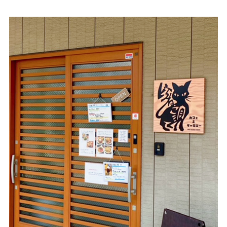
サービスのご案内
ログイン
たいこうNavi
（たいこうNaviをご利用のお客さま向け）
サービスのご案内
ログイン
（※）
※たいこうNaviはウェルスナビ株式会社が提供するサービスです。
これより先のページは、ウェルスナビ株式会社が運営するサイトとなりま
す。
法人のお客さま
たいこうオフィスe-バンキング
サービスのご案内