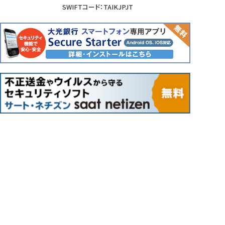
SWIFTコード：TAIKJPJT
Copyright(C) THE TAIKO BANK,LTD.All Rights Reserved