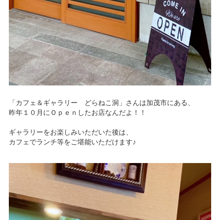
NBセンター
サービスのご案内
たいこうでんさいサービス
（電子債権をご利用のお客さま向け）
「カフェ＆ギャラリー どらねこ洞」さんは加茂市にある、
サービスのご案内
昨年１０月にＯｐｅｎしたお店なんだよ！！
Taiko Big Advance
ギャラリーをお楽しみいただいた後は、
カフェでランチ等をご堪能いただけます♪
サービスのご案内