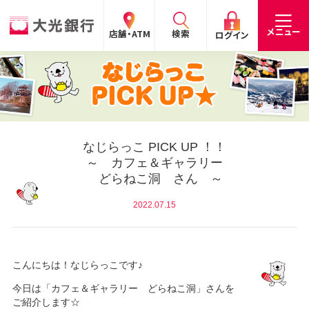
閉じる
閉じる
閉じる
メニュー
店舗・ATM
検索
ログイン
手数料
預金金利
お問合わせ
個人のお客さま
たいこうパーソナルe-バンキング
なじらっこ PICK UP ！！
～ カフェ＆ギャラリー
個人の
法人の
企業・
採用
どらねこ洞 さん ～
お客さま
お客さま
IR情報
情報
サービスのご案内
ログイン
2022.07.15
デビット会員用 Web
（デビットカードをご利用のお客さま向け）
こんにちは！なじらっこです♪
サービスのご案内
ログイン
今日は「カフェ＆ギャラリー どらねこ洞」さんを
たいこうインターネット投信
ご紹介します☆