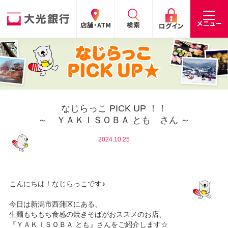
閉じる
閉じる
閉じる
メニュー
店舗・ATM
検索
ログイン
手数料
預金金利
お問合わせ
個人のお客さま
たいこうパーソナルe-バンキング
なじらっこ PICK UP ！！
～ ＹＡＫＩＳＯＢＡ とも さん ～
個人の
法人の
企業・
採用
お客さま
お客さま
IR情報
情報
サービスのご案内
ログイン
2024.10.25
デビット会員用 Web
（デビットカードをご利用のお客さま向け）
こんにちは！なじらっこです♪
サービスのご案内
ログイン
今日は新潟市西蒲区にある、
生麺もちもち食感の焼きそばがおススメのお店、
たいこうインターネット投信
『ＹＡＫＩＳＯＢＡ とも』さんをご紹介します☆