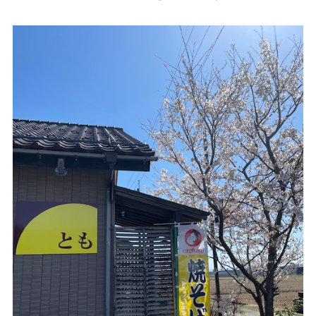
サービスのご案内
ログイン
たいこうNavi
（たいこうNaviをご利用のお客さま向け）
サービスのご案内
ログイン
（※）
※たいこうNaviはウェルスナビ株式会社が提供するサービスです。
これより先のページは、ウェルスナビ株式会社が運営するサイトとなりま
す。
法人のお客さま
たいこうオフィスe-バンキング
サービスのご案内