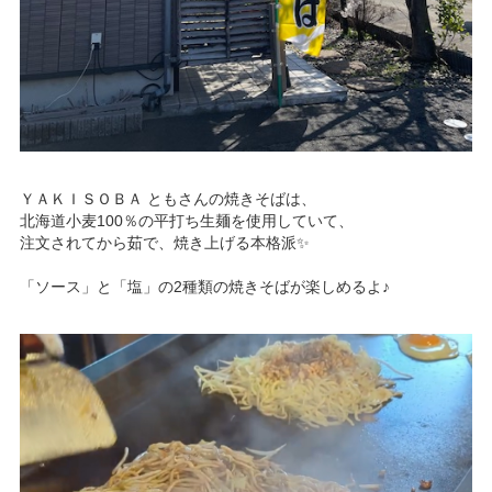
NBセンター
サービスのご案内
たいこうでんさいサービス
（電子債権をご利用のお客さま向け）
ＹＡＫＩＳＯＢＡ ともさんの焼きそばは、
北海道小麦100％の平打ち生麺を使用していて、
注文されてから茹で、焼き上げる本格派✨
サービスのご案内
「ソース」と「塩」の2種類の焼きそばが楽しめるよ♪
Taiko Big Advance
サービスのご案内