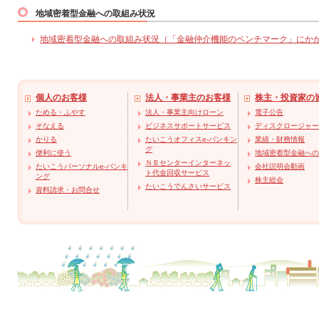
地域密着型金融への取組み状況
地域密着型金融への取組み状況（「金融仲介機能のベンチマーク」にかかる取
個人のお客様
法人・事業主のお客様
株主・投資家の
ためる・ふやす
法人・事業主向けローン
電子公告
そなえる
ビジネスサポートサービス
ディスクロージャー
かりる
たいこうオフィスe-バンキン
業績・財務情報
グ
便利に使う
地域密着型金融への
ＮＢセンターインターネッ
たいこうパーソナルe-バンキ
会社説明会動画
ト代金回収サービス
ング
株主総会
たいこうでんさいサービス
資料請求・お問合せ