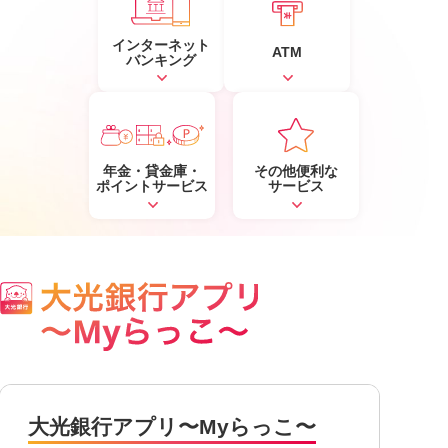
インターネット
サービスのご案内
ログイン
ATM
バンキング
たいこうNavi
（たいこうNaviをご利用のお客さま向け）
年金・貸金庫・
その他便利な
サービスのご案内
ログイン
（※）
ポイントサービス
サービス
※たいこうNaviはウェルスナビ株式会社が提供するサービスです。
これより先のページは、ウェルスナビ株式会社が運営するサイトとなりま
す。
法人のお客さま
たいこうオフィスe-バンキング
大光銀行アプリ
〜Myらっこ〜
サービスのご案内