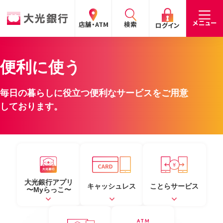
閉じる
閉じる
閉じる
メニュー
店舗・ATM
検索
ログイン
便利に使う
手数料
預金金利
お問合わせ
個人のお客さま
毎日の暮らしに役立つ便利なサービスをご用意
たいこうパーソナルe-バンキング
しております。
個人の
法人の
企業・
採用
お客さま
お客さま
IR情報
情報
サービスのご案内
ログイン
デビット会員用 Web
（デビットカードをご利用のお客さま向け）
大光銀行アプリ
キャッシュレス
ことらサービス
〜Myらっこ〜
サービスのご案内
ログイン
たいこうインターネット投信