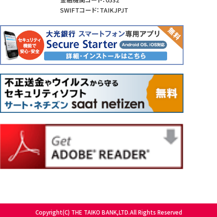
SWIFTコード：TAIKJPJT
Copyright(C) THE TAIKO BANK,LTD.All Rights Reserved