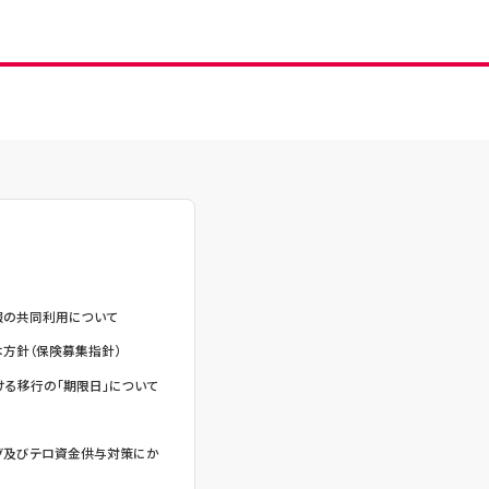
報の共同利用について
方針（保険募集指針）
る移行の「期限日」について
グ及びテロ資金供与対策にか