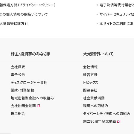
報保護方針（プライバシー・ポリシー）
電子決済等代行業者
まの個人情報の取扱いについて
サイバーセキュリティ
人情報等保護方針
本サイトのご利用にあ
株主・投資家のみなさま
大光銀行について
会社概要
会社情報
電子公告
経営方針
ディスクロージャー資料
トピックス
業績・財務情報
関連会社
地域密着型金融への取組み
社会貢献活動
会社説明会動画
環境への取組み
株主総会
ダイバーシティ推進への取組み
創立80周年記念動画