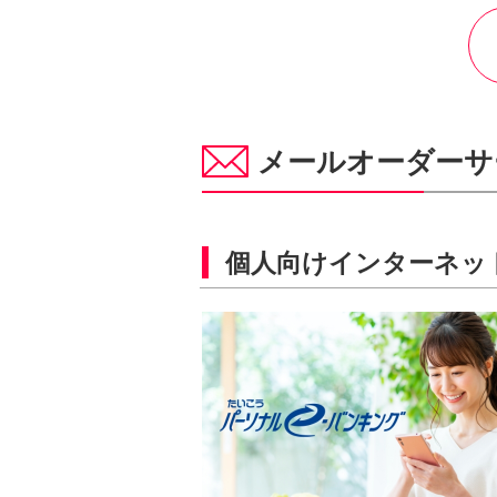
サービスのご案内
ログイン
（※）
外国為替・海外進出支援
株主総会
ダイバーシティ推進への取り組み
たいこうSDGs私募債
サービス
※たいこうNaviはウェルスナビ株式会社が提供するサービスです。
これより先のページは、ウェルスナビ株式会社が運営するサイトとなります。
創立80周年記念動画
ビジネスサポートサービス一覧
お役立ちリンク集
メールオーダー
個人向けインターネッ