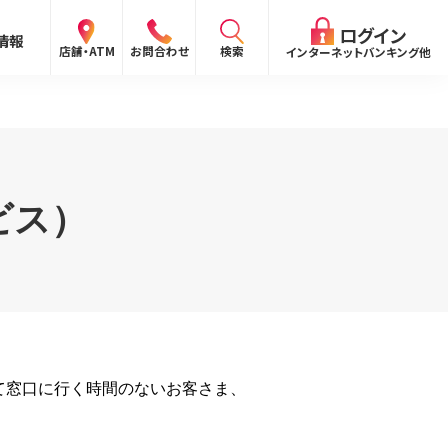
閉じる
ログイン
情報
検索
店舗・ATM
お問合わせ
インターネットバンキング他
検索
ビス）
ログイン
〜
ログイン
ング
向け）
報
ログイン
て窓口に行く時間のないお客さま、