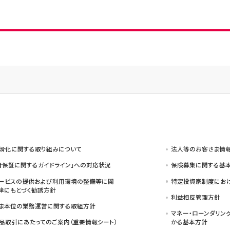
滑化に関する取り組みについて
法人等のお客さま情
者保証に関するガイドライン」への対応状況
保険募集に関する基本
ービスの提供および利用環境の整備等に関
特定投資家制度におけ
律にもとづく勧誘方針
利益相反管理方針
ま本位の業務運営に関する取組方針
マネー・ローンダリン
品取引にあたってのご案内（重要情報シート）
かる基本方針