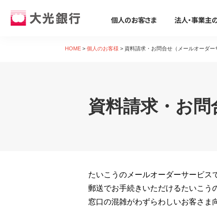
個人のお客さま
法人・事業主
個人のお客さま
法人・事業主のお客さま
株主・投資家のみなさま
大光銀行について
採用情報
HOME
>
個人のお客様
>
資料請求・お問合せ（メールオーダー
個人のお客さま
ためる・ふやす
ビジネスサポート
株主・投資家のみなさま
大光銀行について
採用情報
そなえる・のこす
事業資金の調達
たいこうパーソナルe-バンキング
すべて見る
サービス すべて見る
すべて見る
すべて見る
すべて見る
すべて見る
すべて見る
資料請求・お問
サービスのご案内
ログイン
口座をひらく
たいこうSDGsサポートサービス
会社概要
会社情報
新卒採用募集要項
保険
ビジネス カードローン/フリーロー
デビット会員用 Web
（デビットカードをご利用のお客さま向け）
投資信託
Taiko Big Advance
電子公告
経営方針
会社概要
iDeCo
たいこう創業支援ローン「勇進」
サービスのご案内
ログイン
たいこうNavi
ビジネスマッチング・商談会
ディスクロージャー資料
トピックス
採用Q&A
遺言信託・遺産整理業務
主な事業性融資商品
たいこうインターネット投信
たいこうのメールオーダーサービス
金融商品仲介
経営コンサルティング
業績・財務情報
関連会社
中途採用募集要項
相続手続き支援サービス
医療・介護・福祉分野
サービスのご案内
ログイン
郵送でお手続きいただけるたいこう
各種預金
補助金・助成金
地域密着型金融への取組み
社会貢献活動
復職(ジョブ・リターン)制度要項
農業・六次産業分野
たいこうNavi
窓口の混雑がわずらわしいお客さま
（たいこうNaviをご利用のお客さま向け）
えちご大花火支店
人材紹介業務
会社説明会動画
環境への取組み
環境・エネルギー分野