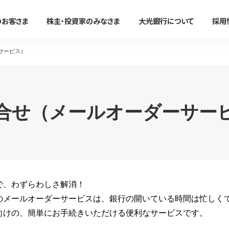
のお客さま
株主・投資家のみなさま
大光銀行について
採用
サービス）
法人のお客さま
かりる
事務効率化
便利に使う
事業承継・M＆A
たいこうオフィスe-バンキング
すべて見る
すべて見る
すべて見る
すべて見る
合せ
（メールオーダーサー
サービスのご案内
ン
住宅ローン
たいこうオフィスe-バンキング
大光銀行アプリ〜Myらっこ
事業承継支援サービス
NBセンター
マイカーローン
NBセンターインターネット
大光Visaデビットカード
M＆A関連サービス
サービスのご案内
代金回収サービス
教育ローン
たいこうパーソナルe-バンキ
たいこうでんさいサービス
（電子債権をご利用のお客さま
たいこうでんさいサービス
で、わずらわしさ解消！
新着情報・イベント情
フリーローン
電子マネーチャージ
すべて見る
サービスのご案内
ファームバンキングサービス
のメールオーダーサービスは、銀行の開いている時間は忙しく
カードローン
ポイントサービス
Taiko Big Advance
向けの、簡単にお手続きいただける便利なサービスです。
リフォームローン
提携ATM
新着情報/ニュースリリース/