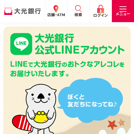
閉じる
閉じる
閉じる
メニュー
店舗・ATM
検索
ログイン
手数料
預金金利
お問合わせ
個人のお客さま
たいこうパーソナルe-バンキング
個人の
法人の
企業・
採用
お客さま
お客さま
IR情報
情報
サービスのご案内
ログイン
デビット会員用 Web
（デビットカードをご利用のお客さま向け）
サービスのご案内
ログイン
たいこうインターネット投信