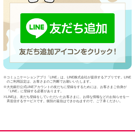
サービスのご案内
ログイン
たいこうNavi
（たいこうNaviをご利用のお客さま向け）
サービスのご案内
ログイン
（※）
※たいこうNaviはウェルスナビ株式会社が提供するサービスです。
これより先のページは、ウェルスナビ株式会社が運営するサイトとなりま
す。
※コミュニケーションアプリ「LINE」は、LINE株式会社が提供するアプリです。LINE
のご利用設定は、お客さまのご判断でお願いいたします。
※大光銀行公式LINEアカウントの友だちに登録をするためには、お客さまご自身が
「LINE」に登録する必要があります。
法人のお客さま
※LINEは、友だち登録をしていただいたお客さまに、お得な情報などのお知らせを一
斉送信するサービスです。個別の返信はできかねますので、ご了承ください。
たいこうオフィスe-バンキング
サービスのご案内