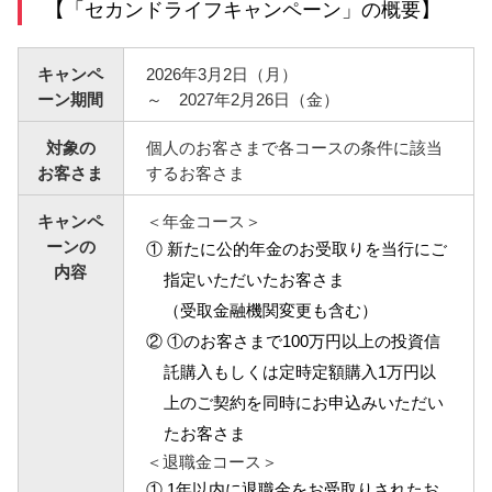
【「セカンドライフキャンペーン」の概要】
サービスのご案内
ログイン
キャンペ
2026年3月2日（月）
たいこうNavi
ーン期間
～ 2027年2月26日（金）
（たいこうNaviをご利用のお客さま向け）
対象の
個人のお客さまで各コースの条件に該当
お客さま
するお客さま
サービスのご案内
ログイン
（※）
キャンペ
＜年金コース＞
ーンの
① 新たに公的年金のお受取りを当行にご
※たいこうNaviはウェルスナビ株式会社が提供するサービスです。
これより先のページは、ウェルスナビ株式会社が運営するサイトとなりま
内容
指定いただいたお客さま
す。
（受取金融機関変更も含む）
② ①のお客さまで100万円以上の投資信
法人のお客さま
託購入もしくは定時定額購入1万円以
上のご契約を同時にお申込みいただい
たいこうオフィスe-バンキング
たお客さま
＜退職金コース＞
サービスのご案内
① 1年以内に退職金をお受取りされたお