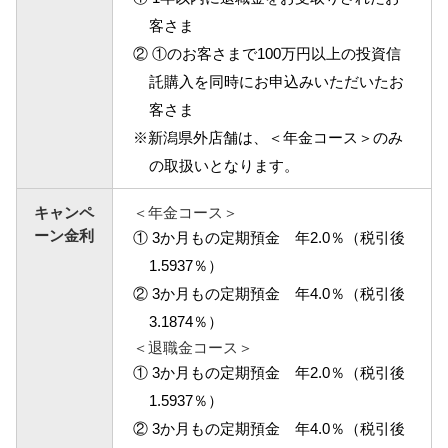
客さま
NBセンター
② ①のお客さまで100万円以上の投資信
託購入を同時にお申込みいただいたお
サービスのご案内
客さま
※新潟県外店舗は、＜年金コース＞のみ
たいこうでんさいサービス
の取扱いとなります。
（電子債権をご利用のお客さま向け）
キャンペ
＜年金コース＞
サービスのご案内
ーン金利
① 3か月もの定期預金 年2.0％（税引後
1.5937％）
Taiko Big Advance
② 3か月もの定期預金 年4.0％（税引後
3.1874％）
サービスのご案内
＜退職金コース＞
① 3か月もの定期預金 年2.0％（税引後
1.5937％）
② 3か月もの定期預金 年4.0％（税引後