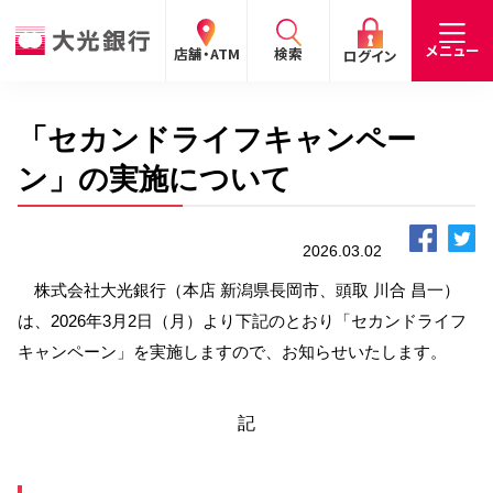
閉じる
閉じる
閉じる
メニュー
店舗・ATM
検索
ログイン
「セカンドライフキャンペー
手数料
預金金利
お問合わせ
個人のお客さま
ン」の実施について
たいこうパーソナルe-バンキング
2026.03.02
個人の
法人の
企業・
採用
お客さま
お客さま
IR情報
情報
サービスのご案内
ログイン
株式会社大光銀行（本店 新潟県長岡市、頭取 川合 昌一）
は、2026年3月2日（月）より下記のとおり「セカンドライフ
デビット会員用 Web
キャンペーン」を実施しますので、お知らせいたします。
（デビットカードをご利用のお客さま向け）
記
サービスのご案内
ログイン
たいこうインターネット投信