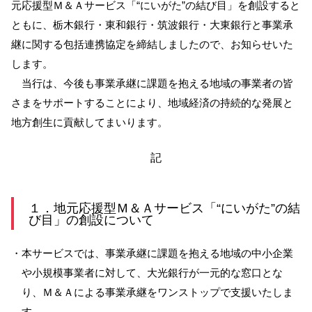
元応援型Ｍ＆Ａサービス「“にいがた”の結び目」を創設すると
ともに、栃木銀行・東和銀行・筑波銀行・大東銀行と事業承
サービスのご案内
ログイン
継に関する包括連携協定を締結しましたので、お知らせいた
たいこうNavi
します。
（たいこうNaviをご利用のお客さま向け）
当行は、今後も事業承継に課題を抱える地域の事業者の皆
さまをサポートすることにより、地域経済の持続的な発展と
地方創生に貢献してまいります。
サービスのご案内
ログイン
（※）
記
※たいこうNaviはウェルスナビ株式会社が提供するサービスです。
これより先のページは、ウェルスナビ株式会社が運営するサイトとなりま
す。
１．地元応援型Ｍ＆Ａサービス「“にいがた”の結
法人のお客さま
び目」の創設について
・本サービスでは、事業承継に課題を抱える地域の中小企業
たいこうオフィスe-バンキング
や小規模事業者に対して、大光銀行が一元的な窓口とな
り、Ｍ＆Ａによる事業承継をワンストップで支援いたしま
サービスのご案内
す。