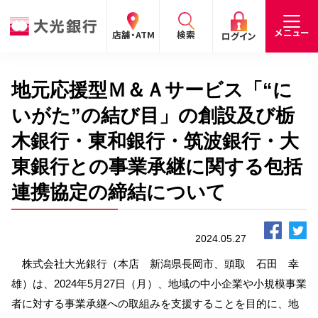
閉じる
閉じる
閉じる
メニュー
店舗・ATM
検索
ログイン
地元応援型Ｍ＆Ａサービス「“に
手数料
預金金利
お問合わせ
個人のお客さま
いがた”の結び目」の創設及び栃
木銀行・東和銀行・筑波銀行・大
たいこうパーソナルe-バンキング
東銀行との事業承継に関する包括
個人の
法人の
企業・
採用
お客さま
お客さま
IR情報
情報
サービスのご案内
ログイン
連携協定の締結について
デビット会員用 Web
（デビットカードをご利用のお客さま向け）
2024.05.27
株式会社大光銀行（本店 新潟県長岡市、頭取 石田 幸
サービスのご案内
ログイン
雄）は、2024年5月27日（月）、地域の中小企業や小規模事業
者に対する事業承継への取組みを支援することを目的に、地
たいこうインターネット投信