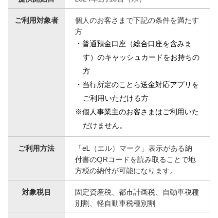
NBセンター
ご利用対象者
個人のお客さまで下記の条件を満たす
方
・普通預金口座（総合口座を含みま
サービスのご案内
す）のキャッシュカードをお持ちの
たいこうでんさいサービス
方
（電子債権をご利用のお客さま向け）
・当行所定のことら送金対応アプリを
ご利用いただける方
サービスのご案内
※個人事業主のお客さまはご利用いた
だけません。
Taiko Big Advance
ご利用方法
「eL（エル）マーク」表示がある納
付書のQRコードを読み取ることで地
サービスのご案内
方税の納付が可能になります。
対象税目
固定資産税、都市計画税、自動車税種
別割、軽自動車税種別割