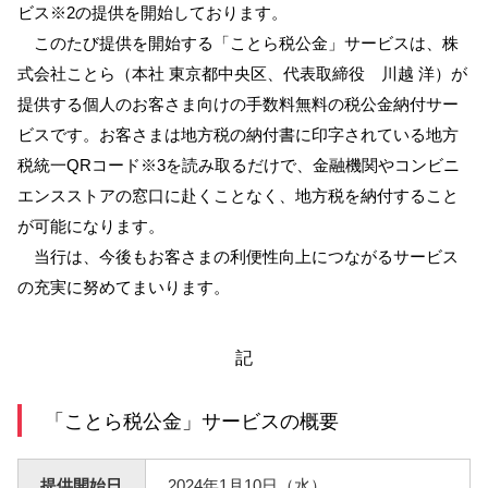
ビス※2の提供を開始しております。
このたび提供を開始する「ことら税公金」サービスは、株
サービスのご案内
ログイン
式会社ことら（本社 東京都中央区、代表取締役 川越 洋）が
たいこうNavi
提供する個人のお客さま向けの手数料無料の税公金納付サー
（たいこうNaviをご利用のお客さま向け）
ビスです。お客さまは地方税の納付書に印字されている地方
税統一QRコード※3を読み取るだけで、金融機関やコンビニ
サービスのご案内
ログイン
エンスストアの窓口に赴くことなく、地方税を納付すること
（※）
が可能になります。
※たいこうNaviはウェルスナビ株式会社が提供するサービスです。
当行は、今後もお客さまの利便性向上につながるサービス
これより先のページは、ウェルスナビ株式会社が運営するサイトとなりま
す。
の充実に努めてまいります。
法人のお客さま
記
たいこうオフィスe-バンキング
「ことら税公金」サービスの概要
サービスのご案内
提供開始日
2024年1月10日（水）