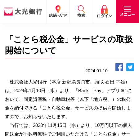
閉じる
閉じる
閉じる
メニュー
店舗・ATM
検索
ログイン
「ことら税公金」サービスの取扱
手数料
預金金利
お問合わせ
個人のお客さま
開始について
たいこうパーソナルe-バンキング
2024.01.10
個人の
法人の
企業・
採用
お客さま
お客さま
IR情報
情報
サービスのご案内
ログイン
株式会社大光銀行（本店 新潟県長岡市、頭取 石田 幸雄）
は、2024年1月10日（水）より、「Bank Pay」アプリ※1に
デビット会員用 Web
おいて、固定資産税・自動車税等（以下「地方税」）の税公
（デビットカードをご利用のお客さま向け）
金を納付できる「ことら税公金」サービスの提供を開始しま
すので、お知らせいたします。
サービスのご案内
ログイン
当行では、2023年11月15日（水）より、10万円以下の個人
間送金が手数料無料でご利用いただける「ことら送金」サー
たいこうインターネット投信