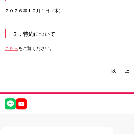
２０２６年１０月１日（木）
サービスのご案内
ログイン
たいこうNavi
２．特約について
（たいこうNaviをご利用のお客さま向け）
こちら
をご覧ください。
サービスのご案内
ログイン
（※）
※たいこうNaviはウェルスナビ株式会社が提供するサービスです。
以 上
これより先のページは、ウェルスナビ株式会社が運営するサイトとなりま
す。
法人のお客さま
たいこうオフィスe-バンキング
サービスのご案内