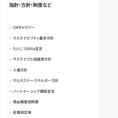
指針・方針・制度など
NBセンター
サービスのご案内
CMギャラリー
たいこうでんさいサービス
サステナビリティ基本方針
（電子債権をご利用のお客さま向け）
たいこうSDGs宣言
サステナブル投融資方針
サービスのご案内
人権方針
Taiko Big Advance
マルチステークホルダー方針
サービスのご案内
パートナーシップ構築宣言
商品概要説明書
各種規定等