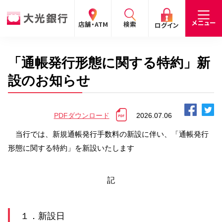
閉じる
閉じる
閉じる
メニュー
店舗・ATM
検索
ログイン
「通帳発行形態に関する特約」新
手数料
預金金利
お問合わせ
個人のお客さま
設のお知らせ
たいこうパーソナルe-バンキング
PDFダウンロード
2026.07.06
個人の
法人の
企業・
採用
お客さま
お客さま
IR情報
情報
サービスのご案内
ログイン
当行では、新規通帳発行手数料の新設に伴い、「通帳発行
形態に関する特約」を新設いたします
デビット会員用 Web
（デビットカードをご利用のお客さま向け）
記
サービスのご案内
ログイン
たいこうインターネット投信
１．新設日