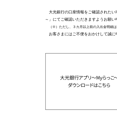
サービスのご案内
ログイン
（※）
外国為替・海外進出支援
株主総会
ダイバーシティ推進への取り組み
たいこうSDGs私募債
大光銀行の口座情報をご確認されたい場
サービス
※たいこうNaviはウェルスナビ株式会社が提供するサービスです。
これより先のページは、ウェルスナビ株式会社が運営するサイトとなります。
創立80周年記念動画
～」にてご確認いただきますようお願い
ビジネスサポートサービス一覧
（※）ただし、３カ月以上前の入出金明細は
お役立ちリンク集
お客さまにはご不便をおかけして誠に申