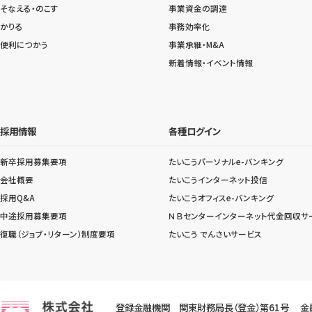
そなえる・のこす
事業資金の調達
かりる
事務効率化
便利につかう
事業承継・M&A
新着情報・イベント情報
採用情報
各種ログイン
新卒採用募集要項
たいこうパーソナルe-バンキング
会社概要
たいこうインターネット投信
採用Q&A
たいこうオフィスe-バンキング
中途採用募集要項
ＮＢセンターインターネット代金回収サ
復職（ジョブ・リターン）制度要項
たいこう でんさいサービス
登録金融機関 関東財務局長（登金）第61号
金