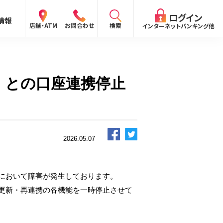
閉じる
ログイン
情報
検索
店舗・ATM
お問合わせ
インターネットバンキング他
検索
」との口座連携停止
ログイン
〜
2026.05.07
ログイン
ング
向け）
において障害が発生しております。
報
ログイン
更新・再連携の各機能を一時停止させて