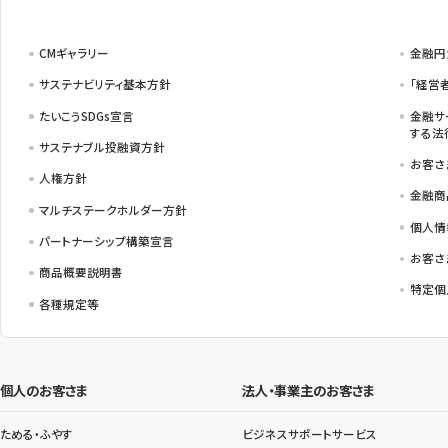
CMギャラリー
金融円
サステナビリティ基本方針
「経営
たいこうSDGs宣言
金融サ
する法
サステナブル投融資方針
お客さ
人権方針
金融商
マルチステークホルダー方針
個人情
パートナーシップ構築宣言
お客さ
商品概要説明書
特定個
各種規定等
個人のお客さま
法人・事業主のお客さま
ためる・ふやす
ビジネスサポートサービス