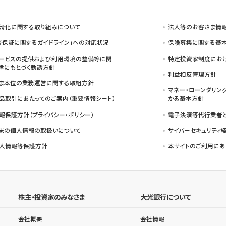
滑化に関する取り組みについて
法人等のお客さま情
者保証に関するガイドライン」への対応状況
保険募集に関する基本
ービスの提供および利用環境の整備等に関
特定投資家制度におけ
律にもとづく勧誘方針
利益相反管理方針
ま本位の業務運営に関する取組方針
マネー・ローンダリン
品取引にあたってのご案内（重要情報シート）
かる基本方針
報保護方針（プライバシー・ポリシー）
電子決済等代行業者
まの個人情報の取扱いについて
サイバーセキュリティ
人情報等保護方針
本サイトのご利用にあ
株主・投資家のみなさま
大光銀行について
会社概要
会社情報