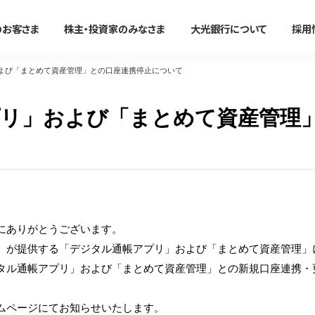
のお客さま
株主・投資家のみなさま
大光銀行について
採用
よび「まとめて資産管理」との口座連携停止について
法人のお客さま
リ」および「まとめて資産管理
かりる
事務効率化
便利に使う
事業承継・M＆A
たいこうオフィスe-バンキング
すべて見る
すべて見る
すべて見る
すべて見る
サービスのご案内
ン
住宅ローン
たいこうオフィスe-バンキング
大光銀行アプリ〜Myらっこ
事業承継支援サービス
NBセンター
マイカーローン
NBセンターインターネット
大光Visaデビットカード
M＆A関連サービス
サービスのご案内
代金回収サービス
にありがとうございます。
教育ローン
たいこうパーソナルe-バンキ
たいこうでんさいサービス
（電子債権をご利用のお客さま
たいこうでんさいサービス
が提供する「デジタル通帳アプリ」および「まとめて資産管理」
新着情報・イベント情
フリーローン
電子マネーチャージ
すべて見る
サービスのご案内
ル通帳アプリ」および「まとめて資産管理」との新規口座連携・
ファームバンキングサービス
カードローン
ポイントサービス
Taiko Big Advance
リフォームローン
提携ATM
新着情報/ニュースリリース/
ムページにてお知らせいたします。