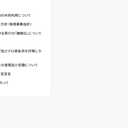
報の共同利用について
方針（保険募集指針）
る移行の「期限日」について
グ及びテロ資金供与対策にか
との連携及び協働について
経営宣言
たって