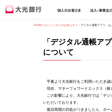
個人のお客さま
法人・事業主
個人のお客さま
法人・事業主のお客さま
株主・投資家のみなさま
大光銀行について
採用情報
HOME
>
たいこうからのお知らせ
>
「デジタル通帳アプリ」お
個人のお客さま
「デジタル通帳アプ
ためる・ふやす
ビジネスサポート
株主・投資家のみなさま
大光銀行について
採用情報
そなえる・のこす
事業資金の調達
たいこうパーソナルe-バンキング
すべて見る
サービス すべて見る
すべて見る
すべて見る
すべて見る
すべて見る
すべて見る
について
サービスのご案内
ログイン
口座をひらく
たいこうSDGsサポートサービス
会社概要
会社情報
新卒採用募集要項
保険
ビジネス カードローン/フリーロー
デビット会員用 Web
（デビットカードをご利用のお客さま向け）
投資信託
Taiko Big Advance
電子公告
経営方針
会社概要
iDeCo
たいこう創業支援ローン「勇進」
サービスのご案内
ログイン
平素より大光銀行をご利用いただき誠
たいこうNavi
ビジネスマッチング・商談会
ディスクロージャー資料
トピックス
採用Q&A
遺言信託・遺産整理業務
主な事業性融資商品
たいこうインターネット投信
現在、マネーフォワードエックス（株）
金融商品仲介
経営コンサルティング
業績・財務情報
関連会社
中途採用募集要項
相続手続き支援サービス
医療・介護・福祉分野
サービスのご案内
ログイン
この影響により、大光銀行では「デジタ
各種預金
補助金・助成金
地域密着型金融への取組み
社会貢献活動
復職(ジョブ・リターン)制度要項
農業・六次産業分野
いただいております。
たいこうNavi
（たいこうNaviをご利用のお客さま向け）
えちご大花火支店
人材紹介業務
会社説明会動画
環境への取組み
環境・エネルギー分野
復旧再開の目処がつきましたら、ホー