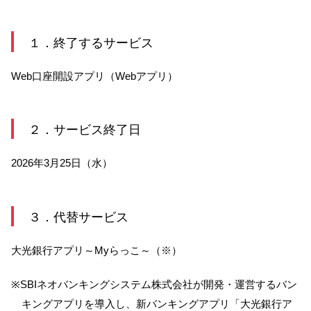
サービスのご案内
ログイン
１．終了するサービス
たいこうNavi
Web口座開設アプリ（Webアプリ）
（たいこうNaviをご利用のお客さま向け）
サービスのご案内
ログイン
（※）
２．サービス終了日
※たいこうNaviはウェルスナビ株式会社が提供するサービスです。
2026年3月25日（水）
これより先のページは、ウェルスナビ株式会社が運営するサイトとなりま
す。
３．代替サービス
法人のお客さま
大光銀行アプリ～Myらっこ～（※）
たいこうオフィスe-バンキング
※SBIネオバンキングシステム株式会社が開発・運営するバン
キングアプリを導入し、新バンキングアプリ「大光銀行ア
サービスのご案内