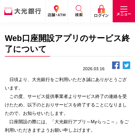
閉じる
閉じる
閉じる
メニュー
店舗・ATM
検索
ログイン
Web口座開設アプリのサービス終
手数料
預金金利
お問合わせ
個人のお客さま
了について
たいこうパーソナルe-バンキング
2026.03.16
個人の
法人の
企業・
採用
お客さま
お客さま
IR情報
情報
サービスのご案内
ログイン
日頃より、大光銀行をご利用いただき誠にありがとうござ
います。
デビット会員用 Web
この度、サービス提供事業者よりサービス終了の連絡を受
（デビットカードをご利用のお客さま向け）
けたため、以下のとおりサービスを終了することになりまし
たので、お知らせいたします。
サービスのご案内
ログイン
口座開設の際には、「大光銀行アプリ～Myらっこ～」をご
利用いただきますようお願い申し上げます。
たいこうインターネット投信