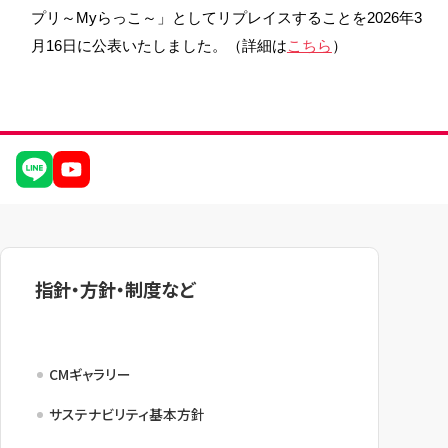
プリ～Myらっこ～」としてリプレイスすることを2026年3
NBセンター
月16日に公表いたしました。（詳細は
こちら
）
サービスのご案内
たいこうでんさいサービス
（電子債権をご利用のお客さま向け）
サービスのご案内
Taiko Big Advance
指針・方針・制度など
サービスのご案内
CMギャラリー
サステナビリティ基本方針