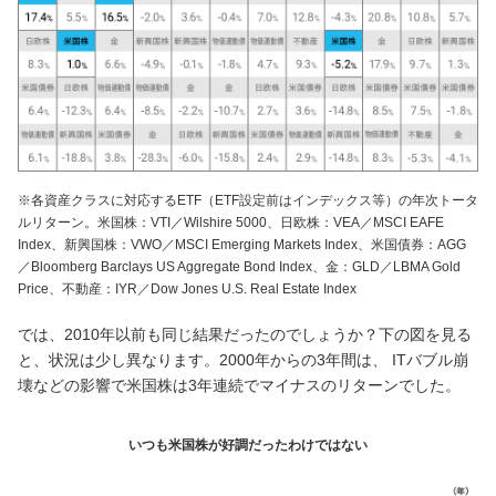
NBセンター
サービスのご案内
たいこうでんさいサービス
（電子債権をご利用のお客さま向け）
※各資産クラスに対応するETF（ETF設定前はインデックス等）の年次トータ
ルリターン。米国株：VTI／Wilshire 5000、日欧株：VEA／MSCI EAFE
Index、新興国株：VWO／MSCI Emerging Markets Index、米国債券：AGG
サービスのご案内
／Bloomberg Barclays US Aggregate Bond Index、金：GLD／LBMA Gold
Price、不動産：IYR／Dow Jones U.S. Real Estate Index
Taiko Big Advance
では、2010年以前も同じ結果だったのでしょうか？下の図を見る
と、状況は少し異なります。2000年からの3年間は、 ITバブル崩
サービスのご案内
壊などの影響で米国株は3年連続でマイナスのリターンでした。
いつも米国株が好調だったわけではない