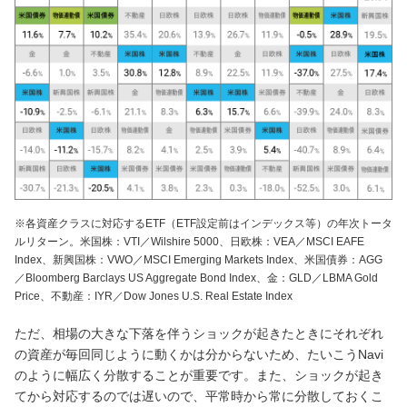
※各資産クラスに対応するETF（ETF設定前はインデックス等）の年次トータ
ルリターン。米国株：VTI／Wilshire 5000、日欧株：VEA／MSCI EAFE
Index、新興国株：VWO／MSCI Emerging Markets Index、米国債券：AGG
／Bloomberg Barclays US Aggregate Bond Index、金：GLD／LBMA Gold
Price、不動産：IYR／Dow Jones U.S. Real Estate Index
ただ、相場の大きな下落を伴うショックが起きたときにそれぞれ
の資産が毎回同じように動くかは分からないため、たいこうNavi
のように幅広く分散することが重要です。また、ショックが起き
てから対応するのでは遅いので、平常時から常に分散しておくこ