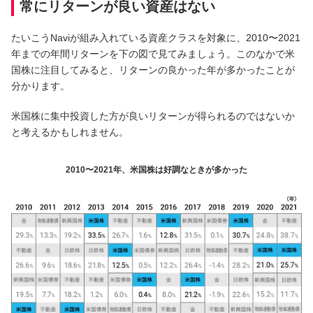
常にリターンが良い資産はない
サービスのご案内
ログイン
たいこうNaviが組み入れている資産クラスを対象に、2010〜2021
年までの年間リターンを下の図で見てみましょう。このなかで米
たいこうNavi
国株に注目してみると、リターンの良かった年が多かったことが
（たいこうNaviをご利用のお客さま向け）
分かります。
米国株に集中投資した方が良いリターンが得られるのではないか
サービスのご案内
ログイン
（※）
と考えるかもしれません。
※たいこうNaviはウェルスナビ株式会社が提供するサービスです。
これより先のページは、ウェルスナビ株式会社が運営するサイトとなりま
2010〜2021年、米国株は好調なときが多かった
す。
法人のお客さま
たいこうオフィスe-バンキング
サービスのご案内