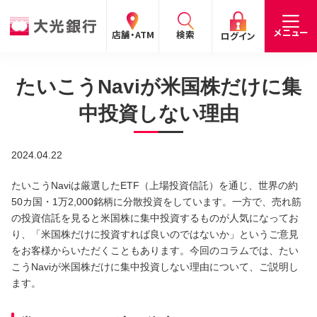
閉じる
閉じる
閉じる
メニュー
店舗・ATM
検索
ログイン
たいこうNaviが米国株だけに集
手数料
預金金利
お問合わせ
個人のお客さま
中投資しない理由
たいこうパーソナルe-バンキング
2024.04.22
個人の
法人の
企業・
採用
お客さま
お客さま
IR情報
情報
サービスのご案内
ログイン
たいこうNaviは厳選したETF（上場投資信託）を通じ、世界の約
50カ国・1万2,000銘柄に分散投資をしています。一方で、売れ筋
デビット会員用 Web
の投資信託を見ると米国株に集中投資するものが人気になってお
り、「米国株だけに投資すれば良いのではないか」というご意見
（デビットカードをご利用のお客さま向け）
をお客様からいただくこともあります。今回のコラムでは、たい
こうNaviが米国株だけに集中投資しない理由について、ご説明し
サービスのご案内
ログイン
ます。
たいこうインターネット投信