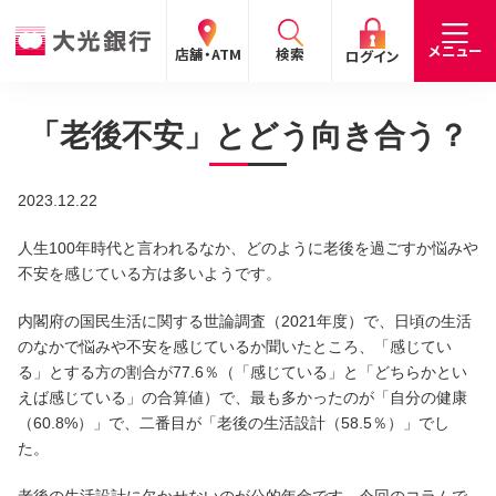
閉じる
閉じる
閉じる
メニュー
店舗・ATM
検索
ログイン
「老後不安」とどう向き合う？
手数料
預金金利
お問合わせ
個人のお客さま
2023.12.22
たいこうパーソナルe-バンキング
人生100年時代と言われるなか、どのように老後を過ごすか悩みや
個人の
法人の
企業・
採用
不安を感じている方は多いようです。
お客さま
お客さま
IR情報
情報
サービスのご案内
ログイン
内閣府の国民生活に関する世論調査（2021年度）で、日頃の生活
デビット会員用 Web
のなかで悩みや不安を感じているか聞いたところ、「感じてい
（デビットカードをご利用のお客さま向け）
る」とする方の割合が77.6％（「感じている」と「どちらかとい
えば感じている」の合算値）で、最も多かったのが「自分の健康
（60.8%）」で、二番目が「老後の生活設計（58.5％）」でし
サービスのご案内
ログイン
た。
たいこうインターネット投信
老後の生活設計に欠かせないのが公的年金です。今回のコラムで