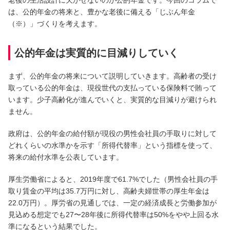
は、公的年金の将来と、豊かな老後に備える「じぶん年金
（※）」づくりを考えます。
サービスのご案内
ログイン
たいこうNavi
公的年金は実質的に目減りしていく
（たいこうNaviをご利用のお客さま向け）
まず、公的年金の将来について説明していきます。高齢者の受け
取っている公的年金は、現役世代の支払っている保険料で賄って
サービスのご案内
ログイン
（※）
います。少子高齢化が進んでいくと、実質的な目減りが避けられ
ません。
※たいこうNaviはウェルスナビ株式会社が提供するサービスです。
これより先のページは、ウェルスナビ株式会社が運営するサイトとなりま
す。
政府は、公的年金の給付額が現役の男性会社員の手取りに対して
どれくらいの水準かを示す「所得代替率」という指標を使って、
将来の給付水準を公表しています。
法人のお客さま
厚生労働省によると、2019年度で61.7%でした（男性会社員の手
取り賃金の平均は35.7万円に対し、高齢夫婦世帯の厚生年金は
たいこうオフィスe-バンキング
22.0万円）。厚労省の見通しでは、一定の経済成長と労働参加が
見込める想定でも27〜28年後に所得代替率は50%をやや上回る水
サービスのご案内
準になるという結果でした。