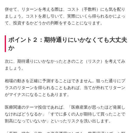
併せて、リターンを考える際は、コスト（手数料）にも気を配り
NBセンター
ましょう。コストを差し引いて、実際にいくら得られるかによっ
て、投資するかどうかの判断をすることになります。
サービスのご案内
ポイント２：期待通りにいかなくても大丈夫
たいこうでんさいサービス
か
（電子債権をご利用のお客さま向け）
次に、期待通りにいかなかったときのこと（リスク）を考えてみ
サービスのご案内
ましょう。
Taiko Big Advance
相場の動きを正確に予測することはできません。狙った通りにプ
ラスのリターンを得られることもあれば、当てが外れてリターン
がマイナスになることもあります。
サービスのご案内
医療関連のテーマ投信であれば、「医療産業が思ったほど発展し
なければどうなるか」「すでに多くの人が期待して買ったことで
割高になっていないか」といったリスクを洗い出します。