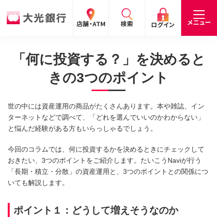
閉じる
閉じる
閉じる
メニュー
店舗・ATM
検索
ログイン
「何に投資する？」を決めると
手数料
預金金利
お問合わせ
個人のお客さま
きの3つのポイント
たいこうパーソナルe-バンキング
世の中には資産運用の商品がたくさんあります。本や雑誌、イン
個人の
法人の
企業・
採用
ターネットなどで調べて、「どれを選んでいいのかわからない」
お客さま
お客さま
IR情報
情報
サービスのご案内
ログイン
と悩んだ経験がある方もいらっしゃるでしょう。
デビット会員用 Web
今回のコラムでは、何に投資するかを決めるときにチェックして
おきたい、3つのポイントをご紹介します。たいこうNaviが行う
（デビットカードをご利用のお客さま向け）
「長期・積立・分散」の資産運用と、3つのポイントとの関係につ
いても解説します。
サービスのご案内
ログイン
ポイント１：どうして増えそうなのか
たいこうインターネット投信