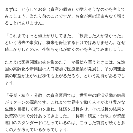
まずは、どうしてお金（資産の価値）が増えそうなのかを考えて
サービスのご案内
ログイン
みましょう。当たり前のことですが、お金が何の理由もなく増え
ることはありません。
たいこうNavi
（たいこうNaviをご利用のお客さま向け）
「これまでずっと値上がりしてきた」「投資した人が儲かった」
という過去の事実は、将来を保証するわけではありません。なぜ
値上がりしたのか、今後もそれが続くのかを考えてみましょう。
サービスのご案内
ログイン
（※）
たとえば医療関連の株を集めたテーマ投信を買うときには、先進
※たいこうNaviはウェルスナビ株式会社が提供するサービスです。
国の高齢化や新興国の人口増加で医療産業が発展し、その関連企
これより先のページは、ウェルスナビ株式会社が運営するサイトとなりま
業の収益が上がれば株価も上がるだろう、という期待があるでし
す。
ょう。
法人のお客さま
「長期・積立・分散」の資産運用では、世界中の経済活動の結果
がリターンの源泉です。これまで世界中で働く人々がより豊かな
生活を目指して努力を重ね、経済を成長させ、その成長の結果を
たいこうオフィスe-バンキング
投資家の間で分けあってきました。「長期・積立・分散」が資産
運用のスタンダードになっているのは、こうした前提が続くと多
くの人が考えているからでしょう。
サービスのご案内