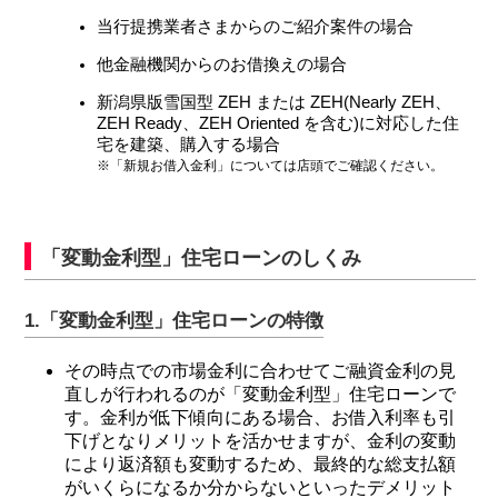
当行提携業者さまからのご紹介案件の場合
サービスのご案内
ログイン
他金融機関からのお借換えの場合
たいこうNavi
新潟県版雪国型 ZEH または ZEH(Nearly ZEH、
ZEH Ready、ZEH Oriented を含む)に対応した住
（たいこうNaviをご利用のお客さま向け）
宅を建築、購入する場合
※「新規お借入金利」については店頭でご確認ください。
サービスのご案内
ログイン
（※）
「変動金利型」住宅ローンのしくみ
※たいこうNaviはウェルスナビ株式会社が提供するサービスです。
これより先のページは、ウェルスナビ株式会社が運営するサイトとなりま
す。
1.「変動金利型」住宅ローンの特徴
法人のお客さま
その時点での市場金利に合わせてご融資金利の見
直しが行われるのが「変動金利型」住宅ローンで
す。金利が低下傾向にある場合、お借入利率も引
たいこうオフィスe-バンキング
下げとなりメリットを活かせますが、金利の変動
により返済額も変動するため、最終的な総支払額
がいくらになるか分からないといったデメリット
サービスのご案内