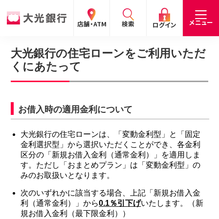
閉じる
閉じる
閉じる
メニュー
店舗・ATM
検索
ログイン
大光銀行の住宅ローンをご利用いただ
くにあたって
手数料
預金金利
お問合わせ
個人のお客さま
たいこうパーソナルe-バンキング
お借入時の適用金利について
個人の
法人の
企業・
採用
お客さま
お客さま
IR情報
情報
サービスのご案内
ログイン
大光銀行の住宅ローンは、「変動金利型」と「固定
金利選択型」から選択いただくことができ、各金利
デビット会員用 Web
区分の「新規お借入金利（通常金利）」を適用しま
（デビットカードをご利用のお客さま向け）
す。ただし「おまとめプラン」は「変動金利型」の
みのお取扱いとなります。
サービスのご案内
ログイン
次のいずれかに該当する場合、上記「新規お借入金
利（通常金利）」から
0.1％引下げ
いたします。（新
たいこうインターネット投信
規お借入金利（最下限金利））