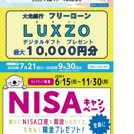
サービスのご案内
ログイン
たいこうNavi
（たいこうNaviをご利用のお客さま向け）
サービスのご案内
ログイン
（※）
※たいこうNaviはウェルスナビ株式会社が提供するサービスです。
これより先のページは、ウェルスナビ株式会社が運営するサイトとなりま
す。
法人のお客さま
たいこうオフィスe-バンキング
サービスのご案内