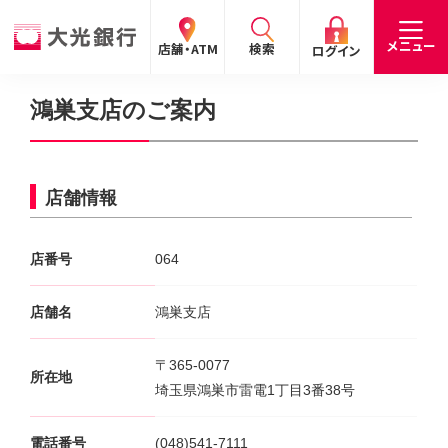
閉じる
閉じる
閉じる
メニュー
店舗・ATM
検索
ログイン
鴻巣支店のご案内
手数料
預金金利
お問合わせ
個人のお客さま
店舗情報
たいこうパーソナルe-バンキング
個人の
法人の
企業・
採用
店番号
064
お客さま
お客さま
IR情報
情報
サービスのご案内
ログイン
デビット会員用 Web
店舗名
鴻巣支店
（デビットカードをご利用のお客さま向け）
〒365-0077
所在地
サービスのご案内
ログイン
埼玉県鴻巣市雷電1丁目3番38号
たいこうインターネット投信
電話番号
(048)541-7111