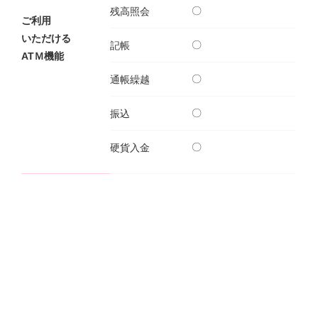
〇
残高照会
ご利用
NBセンター
いただける
〇
記帳
ATＭ機能
サービスのご案内
〇
通帳繰越
たいこうでんさいサービス
〇
振込
（電子債権をご利用のお客さま向け）
〇
硬貨入金
サービスのご案内
Taiko Big Advance
サービスのご案内