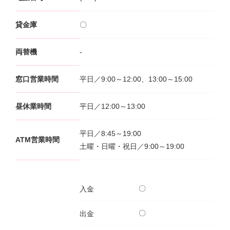
サービスのご案内
ログイン
貸金庫
〇
たいこうNavi
両替機
-
（たいこうNaviをご利用のお客さま向け）
窓口営業時間
平日／9:00～12:00、13:00～15:00
サービスのご案内
ログイン
（※）
昼休業時間
平日／12:00～13:00
※たいこうNaviはウェルスナビ株式会社が提供するサービスです。
これより先のページは、ウェルスナビ株式会社が運営するサイトとなりま
す。
平日／8:45～19:00
ATM営業時間
土曜・日曜・祝日／9:00～19:00
法人のお客さま
〇
入金
たいこうオフィスe-バンキング
〇
出金
サービスのご案内