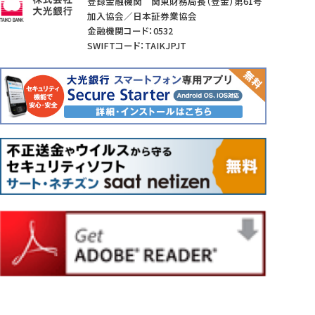
登録金融機関 関東財務局長（登金）第61号
加入協会／日本証券業協会
金融機関コード：0532
SWIFTコード：TAIKJPJT
当行ATMの
提携ATMの