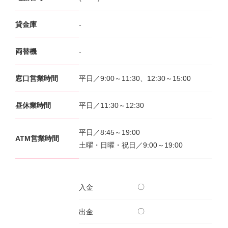
サービスのご案内
ログイン
貸金庫
-
たいこうNavi
両替機
-
（たいこうNaviをご利用のお客さま向け）
窓口営業時間
平日／9:00～11:30、12:30～15:00
サービスのご案内
ログイン
（※）
昼休業時間
平日／11:30～12:30
※たいこうNaviはウェルスナビ株式会社が提供するサービスです。
これより先のページは、ウェルスナビ株式会社が運営するサイトとなりま
す。
平日／8:45～19:00
ATM営業時間
土曜・日曜・祝日／9:00～19:00
法人のお客さま
〇
入金
たいこうオフィスe-バンキング
〇
出金
サービスのご案内