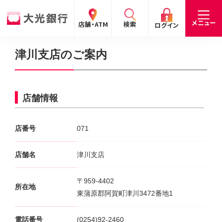
閉じる
閉じる
閉じる
メニュー
店舗・ATM
検索
ログイン
津川支店のご案内
手数料
預金金利
お問合わせ
個人のお客さま
店舗情報
たいこうパーソナルe-バンキング
個人の
法人の
企業・
採用
店番号
071
お客さま
お客さま
IR情報
情報
サービスのご案内
ログイン
デビット会員用 Web
店舗名
津川支店
（デビットカードをご利用のお客さま向け）
〒959-4402
所在地
サービスのご案内
ログイン
東蒲原郡阿賀町津川3472番地1
たいこうインターネット投信
電話番号
(0254)92-2460