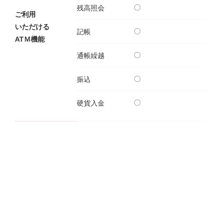
〇
残高照会
ご利用
NBセンター
いただける
〇
記帳
ATＭ機能
サービスのご案内
〇
通帳繰越
たいこうでんさいサービス
〇
振込
（電子債権をご利用のお客さま向け）
〇
硬貨入金
サービスのご案内
Taiko Big Advance
サービスのご案内