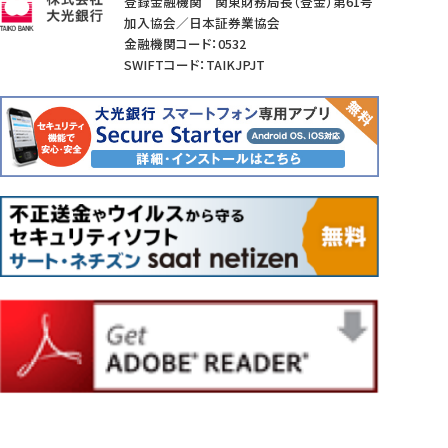
登録金融機関 関東財務局長（登金）第61号
加入協会／日本証券業協会
金融機関コード：0532
SWIFTコード：TAIKJPJT
当行ATMの
提携ATMの