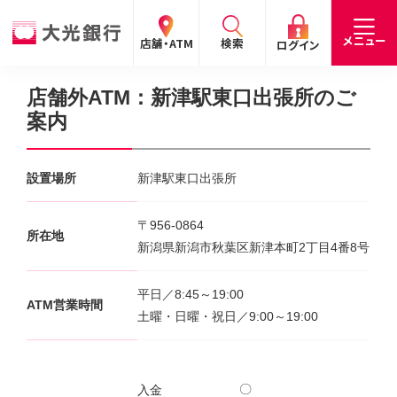
閉じる
閉じる
閉じる
メニュー
店舗・ATM
検索
ログイン
店舗外ATM：新津駅東口出張所のご
案内
手数料
預金金利
お問合わせ
個人のお客さま
たいこうパーソナルe-バンキング
設置場所
新津駅東口出張所
個人の
法人の
企業・
採用
〒956-0864
お客さま
お客さま
IR情報
情報
サービスのご案内
ログイン
所在地
新潟県新潟市秋葉区新津本町2丁目4番8号
デビット会員用 Web
平日／8:45～19:00
（デビットカードをご利用のお客さま向け）
ATM営業時間
土曜・日曜・祝日／9:00～19:00
サービスのご案内
ログイン
たいこうインターネット投信
〇
入金