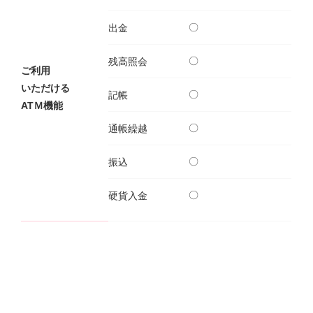
〇
出金
サービスのご案内
ログイン
〇
残高照会
たいこうNavi
ご利用
（たいこうNaviをご利用のお客さま向け）
いただける
〇
記帳
ATＭ機能
サービスのご案内
ログイン
（※）
〇
通帳繰越
※たいこうNaviはウェルスナビ株式会社が提供するサービスです。
〇
振込
これより先のページは、ウェルスナビ株式会社が運営するサイトとなりま
す。
〇
硬貨入金
法人のお客さま
たいこうオフィスe-バンキング
サービスのご案内