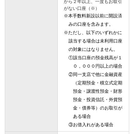
から２年以上、一度もお取引
がない口座（※）
NBセンター
※本手数料新設以前に開設済
みの口座を含みます。
サービスのご案内
※ただし、以下のいずれかに
該当する場合は未利用口座
たいこうでんさいサービス
の対象にはなりません。
（電子債権をご利用のお客さま向け）
①該当口座の預金残高が１
０，０００円以上の場合
サービスのご案内
②同一支店で他に金融資産
Taiko Big Advance
（定期預金・積立式定期
預金・譲渡性預金・財形
サービスのご案内
預金・投資信託・外貨預
金・債券等）のお取引が
ある場合
③お借入れがある場合