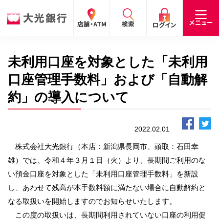
閉じる
閉じる
閉じる
メニュー
店舗・ATM
検索
ログイン
未利用口座を対象とした「未利用
手数料
預金金利
お問合わせ
個人のお客さま
口座管理手数料」および「自動解
約」の導入について
たいこうパーソナルe-バンキング
個人の
法人の
企業・
採用
お客さま
お客さま
IR情報
情報
サービスのご案内
ログイン
2022.02.01
株式会社大光銀行（本店：新潟県長岡市、頭取：石田幸
デビット会員用 Web
雄）では、令和４年３月１日（火）より、長期間ご利用のな
（デビットカードをご利用のお客さま向け）
い預金口座を対象とした「未利用口座管理手数料」を新設
し、あわせて残高が本手数料額に満たない場合に自動解約と
サービスのご案内
ログイン
なる取扱いを開始しますのでお知らせいたします。
たいこうインターネット投信
この度の取扱いは、長期間利用されていない口座の利用促