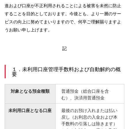
進および口座が不正利用されることによる被害を未然に防止
サービスのご案内
ログイン
することを目的としております。今後とも、より一層のサー
ビスの向上に努めてまいりますので、何卒ご理解賜りますよ
たいこうNavi
うお願い申し上げます。
（たいこうNaviをご利用のお客さま向け）
記
サービスのご案内
ログイン
（※）
※たいこうNaviはウェルスナビ株式会社が提供するサービスです。
１．未利用口座管理手数料および自動解約の概
これより先のページは、ウェルスナビ株式会社が運営するサイトとなりま
す。
要
法人のお客さま
対象となる預金種類
普通預金（総合口座を含
む）、決済用普通預金
たいこうオフィスe-バンキング
未利用口座となる口座
最後のお預け入れまたは払い
戻し（お利息の入金および本
手数料の引落しは除きます）
サービスのご案内