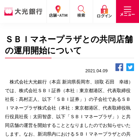
閉じる
閉じる
閉じる
メニュー
店舗・ATM
検索
ログイン
ＳＢＩマネープラザとの共同店舗
手数料
預金金利
お問合わせ
個人のお客さま
の運用開始について
たいこうパーソナルe-バンキング
2021.04.09
個人の
法人の
企業・
採用
お客さま
お客さま
IR情報
情報
サービスのご案内
ログイン
株式会社大光銀行（本店 新潟県長岡市、頭取 石田 幸雄）
では、株式会社ＳＢＩ証券（本社：東京都港区、代表取締役
デビット会員用 Web
社長：髙村正人、以下「ＳＢＩ証券」）の子会社であるＳＢ
（デビットカードをご利用のお客さま向け）
Ｉマネープラザ株式会社（本社：東京都港区、代表取締役執
行役員社長：太田智彦、以下「ＳＢＩマネープラザ」）と共
サービスのご案内
ログイン
同店舗の運営を開始することとなりましたのでお知らせいた
します。なお、新潟県内におけるＳＢＩマネープラザとの共
たいこうインターネット投信