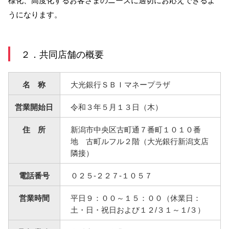
様化、高度化するお客さまのニーズに適切にお応えできるよ
うになります。
NBセンター
サービスのご案内
２．共同店舗の概要
たいこうでんさいサービス
名 称
大光銀行ＳＢＩマネープラザ
（電子債権をご利用のお客さま向け）
営業開始日
令和３年５月１３日（木）
サービスのご案内
住 所
新潟市中央区古町通７番町１０１０番
Taiko Big Advance
地 古町ルフル２階（大光銀行新潟支店
隣接）
サービスのご案内
電話番号
０２５-２２７-１０５７
営業時間
平日９：００～１５：００（休業日：
土・日・祝日および１２/３１～１/３）