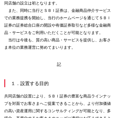
同店舗の設立は初となります。
また、同時に当行とＳＢＩ証券は、金融商品仲介サービス
サービスのご案内
ログイン
での業務提携を開始し、当行のホームページを通じてＳＢＩ
たいこうNavi
証券の証券総合口座の開設や有価証券取引など多様な金融商
（たいこうNaviをご利用のお客さま向け）
品・サービスをご利用いただくことが可能となります。
当行は今後も、質の高い商品・サービスを提供し、お客さ
サービスのご案内
ログイン
ま本位の業務運営に努めてまいります。
（※）
※たいこうNaviはウェルスナビ株式会社が提供するサービスです。
これより先のページは、ウェルスナビ株式会社が運営するサイトとなりま
記
す。
法人のお客さま
１．設置する目的
共同店舗の設置により、ＳＢＩ証券の豊富な商品ラインナッ
たいこうオフィスe-バンキング
プを対面でお客さまへご提案できることから、より付加価値
の高い資産運用に関するコンサルティングが可能となり、多
サービスのご案内