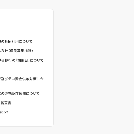
報の共同利用について
方針（保険募集指針）
る移行の「期限日」について
グ及びテロ資金供与対策にか
との連携及び協働について
経営宣言
たって