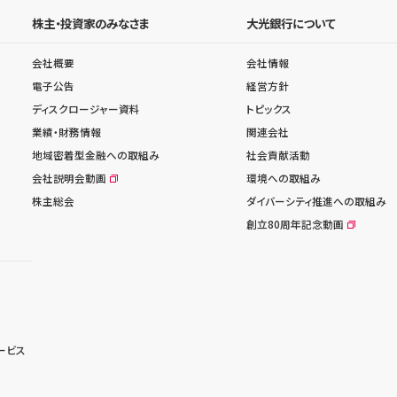
株主・投資家のみなさま
大光銀行について
会社概要
会社情報
電子公告
経営方針
ディスクロージャー資料
トピックス
業績・財務情報
関連会社
地域密着型金融への取組み
社会貢献活動
会社説明会動画
環境への取組み
株主総会
ダイバーシティ推進への取組み
創立80周年記念動画
ービス