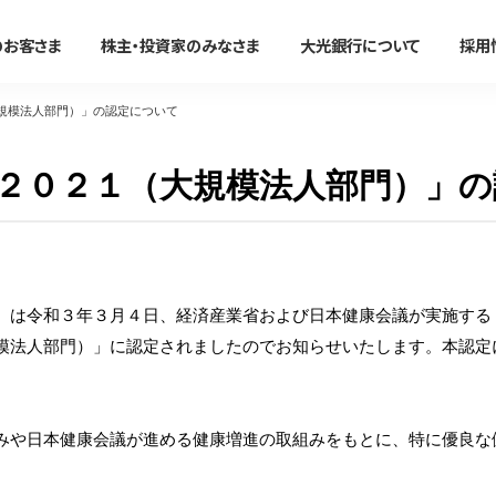
のお客さま
株主・投資家のみなさま
大光銀行について
採用
規模法人部門）」の認定について
法人のお客さま
２０２１（大規模法人部門）」の
かりる
事務効率化
便利に使う
事業承継・M＆A
たいこうオフィスe-バンキング
すべて見る
すべて見る
すべて見る
すべて見る
サービスのご案内
ン
住宅ローン
たいこうオフィスe-バンキング
大光銀行アプリ〜Myらっこ
事業承継支援サービス
NBセンター
は令和３年３月４日、経済産業省および日本健康会議が実施する
マイカーローン
NBセンターインターネット
大光Visaデビットカード
M＆A関連サービス
サービスのご案内
模法人部門）」に認定されましたのでお知らせいたします。本認定
代金回収サービス
教育ローン
たいこうパーソナルe-バンキ
たいこうでんさいサービス
（電子債権をご利用のお客さま
たいこうでんさいサービス
新着情報・イベント情
フリーローン
電子マネーチャージ
すべて見る
サービスのご案内
ファームバンキングサービス
や日本健康会議が進める健康増進の取組みをもとに、特に優良な
カードローン
ポイントサービス
Taiko Big Advance
リフォームローン
提携ATM
新着情報/ニュースリリース/