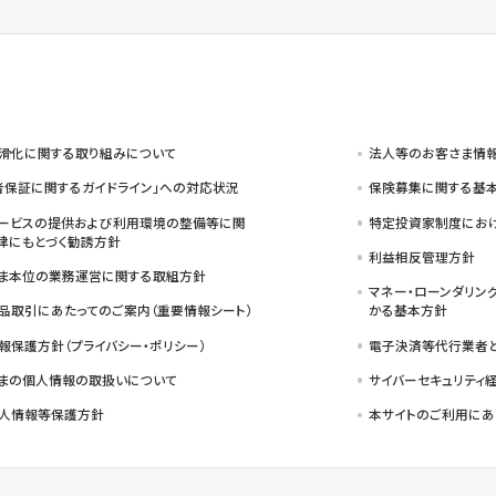
滑化に関する取り組みについて
法人等のお客さま情
者保証に関するガイドライン」への対応状況
保険募集に関する基本
ービスの提供および利用環境の整備等に関
特定投資家制度におけ
律にもとづく勧誘方針
利益相反管理方針
ま本位の業務運営に関する取組方針
マネー・ローンダリン
品取引にあたってのご案内（重要情報シート）
かる基本方針
報保護方針（プライバシー・ポリシー）
電子決済等代行業者
まの個人情報の取扱いについて
サイバーセキュリティ
人情報等保護方針
本サイトのご利用にあ