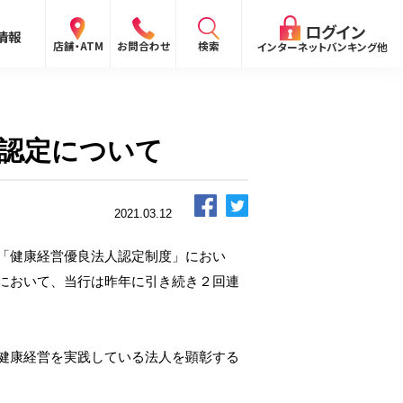
閉じる
ログイン
情報
検索
店舗・ATM
お問合わせ
インターネットバンキング他
検索
認定について
ログイン
2021.03.12
〜
「健康経営優良法人認定制度」におい
ログイン
において、当行は昨年に引き続き２回連
ング
向け）
報
ログイン
健康経営を実践している法人を顕彰する