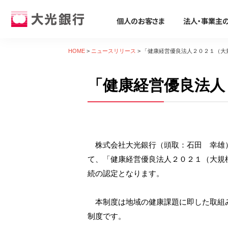
個人のお客さま
法人・事業主
個人のお客さま
法人・事業主のお客さま
株主・投資家のみなさま
大光銀行について
採用情報
HOME
>
ニュースリリース
>
「健康経営優良法人２０２１（大
個人のお客さま
「健康経営優良法人
ためる・ふやす
ビジネスサポート
株主・投資家のみなさま
大光銀行について
採用情報
そなえる・のこす
事業資金の調達
たいこうパーソナルe-バンキング
すべて見る
サービス すべて見る
すべて見る
すべて見る
すべて見る
すべて見る
すべて見る
サービスのご案内
ログイン
口座をひらく
たいこうSDGsサポートサービス
会社概要
会社情報
新卒採用募集要項
保険
ビジネス カードローン/フリーロー
デビット会員用 Web
（デビットカードをご利用のお客さま向け）
株式会社大光銀行（頭取：石田 幸雄）
投資信託
Taiko Big Advance
電子公告
経営方針
会社概要
iDeCo
たいこう創業支援ローン「勇進」
サービスのご案内
ログイン
て、「健康経営優良法人２０２１（大規
たいこうNavi
ビジネスマッチング・商談会
ディスクロージャー資料
トピックス
採用Q&A
遺言信託・遺産整理業務
主な事業性融資商品
たいこうインターネット投信
続の認定となります。
金融商品仲介
経営コンサルティング
業績・財務情報
関連会社
中途採用募集要項
相続手続き支援サービス
医療・介護・福祉分野
サービスのご案内
ログイン
本制度は地域の健康課題に即した取組み
各種預金
補助金・助成金
地域密着型金融への取組み
社会貢献活動
復職(ジョブ・リターン)制度要項
農業・六次産業分野
たいこうNavi
（たいこうNaviをご利用のお客さま向け）
制度です。
えちご大花火支店
人材紹介業務
会社説明会動画
環境への取組み
環境・エネルギー分野