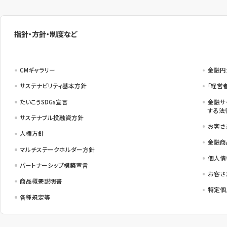
指針・方針・制度など
CMギャラリー
金融円
サステナビリティ基本方針
「経営
たいこうSDGs宣言
金融サ
する法
サステナブル投融資方針
お客さ
人権方針
金融商
マルチステークホルダー方針
個人情
パートナーシップ構築宣言
お客さ
商品概要説明書
特定個
各種規定等