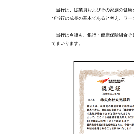
サービスのご案内
ログイン
（※）
外国為替・海外進出支援
株主総会
ダイバーシティ推進への取り組み
たいこうSDGs私募債
当行は、従業員およびその家族の健康を
サービス
※たいこうNaviはウェルスナビ株式会社が提供するサービスです。
これより先のページは、ウェルスナビ株式会社が運営するサイトとなります。
創立80周年記念動画
び当行の成長の基本であると考え、ワー
ビジネスサポートサービス一覧
当行は今後も、銀行・健康保険組合そし
お役立ちリンク集
てまいります。