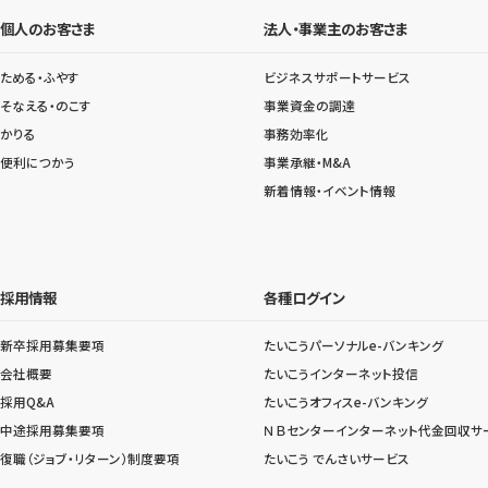
個人のお客さま
法人・事業主のお客さま
ためる・ふやす
ビジネスサポートサービス
そなえる・のこす
事業資金の調達
かりる
事務効率化
便利につかう
事業承継・M&A
新着情報・イベント情報
採用情報
各種ログイン
新卒採用募集要項
たいこうパーソナルe-バンキング
会社概要
たいこうインターネット投信
採用Q&A
たいこうオフィスe-バンキング
中途採用募集要項
ＮＢセンターインターネット代金回収サ
復職（ジョブ・リターン）制度要項
たいこう でんさいサービス