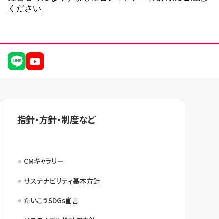
ください
サービスのご案内
ログイン
たいこうNavi
（たいこうNaviをご利用のお客さま向け）
サービスのご案内
ログイン
（※）
※たいこうNaviはウェルスナビ株式会社が提供するサービスです。
指針・方針・制度など
これより先のページは、ウェルスナビ株式会社が運営するサイトとなりま
す。
法人のお客さま
CMギャラリー
サステナビリティ基本方針
たいこうオフィスe-バンキング
たいこうSDGs宣言
サービスのご案内