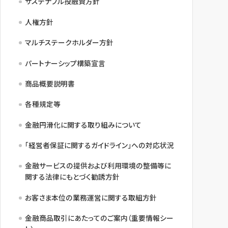
サステナブル投融資方針
NBセンター
人権方針
マルチステークホルダー方針
サービスのご案内
パートナーシップ構築宣言
たいこうでんさいサービス
商品概要説明書
（電子債権をご利用のお客さま向け）
各種規定等
サービスのご案内
金融円滑化に関する取り組みについて
Taiko Big Advance
「経営者保証に関するガイドライン」への対応状況
金融サービスの提供および利用環境の整備等に
サービスのご案内
関する法律にもとづく勧誘方針
お客さま本位の業務運営に関する取組方針
金融商品取引にあたってのご案内（重要情報シー