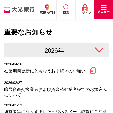
閉じる
閉じる
閉じる
メニュー
店舗・ATM
検索
ログイン
重要なお知らせ
手数料
預金金利
お問合わせ
個人のお客さま
たいこうパーソナルe-バンキング
個人の
法人の
企業・
採用
2026/04/16
お客さま
お客さま
IR情報
情報
サービスのご案内
ログイン
在留期間更新にともなうお手続きのお願い
デビット会員用 Web
2026/02/27
（デビットカードをご利用のお客さま向け）
暗号資産交換業者および資金移動業者宛てのお振込み
について
サービスのご案内
ログイン
2026/01/13
たいこうインターネット投信
経営者等になりすましたビジネスメール詐欺にご注意