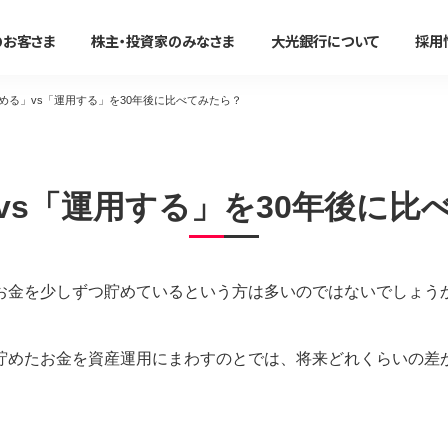
のお客さま
株主・投資家のみなさま
大光銀行について
採用
める」vs「運用する」を30年後に比べてみたら？
法人のお客さま
かりる
事務効率化
便利に使う
事業承継・M＆A
たいこうオフィスe-バンキング
vs「運用する」を30年後に比
すべて見る
すべて見る
すべて見る
すべて見る
サービスのご案内
ン
住宅ローン
たいこうオフィスe-バンキング
大光銀行アプリ〜Myらっこ
事業承継支援サービス
NBセンター
お金を少しずつ貯めているという方は多いのではないでしょう
マイカーローン
NBセンターインターネット
大光Visaデビットカード
M＆A関連サービス
サービスのご案内
代金回収サービス
教育ローン
たいこうパーソナルe-バンキ
たいこうでんさいサービス
（電子債権をご利用のお客さま
たいこうでんさいサービス
貯めたお金を資産運用にまわすのとでは、将来どれくらいの差
新着情報・イベント情
フリーローン
電子マネーチャージ
すべて見る
サービスのご案内
ファームバンキングサービス
カードローン
ポイントサービス
Taiko Big Advance
リフォームローン
提携ATM
新着情報/ニュースリリース/