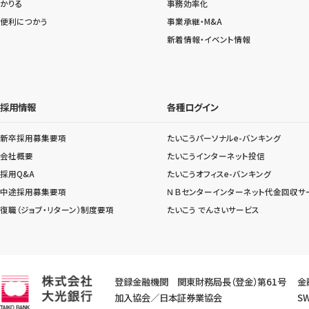
かりる
事務効率化
便利につかう
事業承継・M&A
新着情報・イベント情報
採用情報
各種ログイン
新卒採用募集要項
たいこうパーソナルe-バンキング
会社概要
たいこうインターネット投信
採用Q&A
たいこうオフィスe-バンキング
中途採用募集要項
ＮＢセンターインターネット代金回収サ
復職（ジョブ・リターン）制度要項
たいこう でんさいサービス
登録金融機関 関東財務局長（登金）第61号
金
加入協会／日本証券業協会
SW