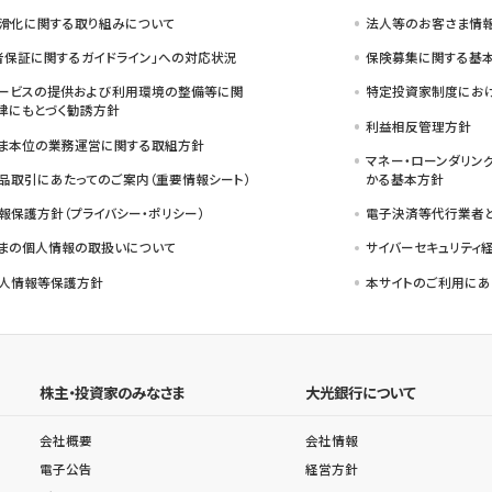
滑化に関する取り組みについて
法人等のお客さま情
者保証に関するガイドライン」への対応状況
保険募集に関する基本
ービスの提供および利用環境の整備等に関
特定投資家制度におけ
律にもとづく勧誘方針
利益相反管理方針
ま本位の業務運営に関する取組方針
マネー・ローンダリン
品取引にあたってのご案内（重要情報シート）
かる基本方針
報保護方針（プライバシー・ポリシー）
電子決済等代行業者
まの個人情報の取扱いについて
サイバーセキュリティ
人情報等保護方針
本サイトのご利用にあ
株主・投資家のみなさま
大光銀行について
会社概要
会社情報
電子公告
経営方針