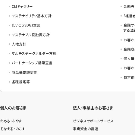
CMギャラリー
金融円
サステナビリティ基本方針
「経営
たいこうSDGs宣言
金融サ
する法
サステナブル投融資方針
お客さ
人権方針
金融商
マルチステークホルダー方針
個人情
パートナーシップ構築宣言
お客さ
商品概要説明書
特定個
各種規定等
個人のお客さま
法人・事業主のお客さま
ためる・ふやす
ビジネスサポートサービス
そなえる・のこす
事業資金の調達