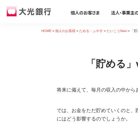
個人のお客さま
法人・事業主
個人のお客さま
法人・事業主のお客さま
株主・投資家のみなさま
大光銀行について
採用情報
HOME
>
個人のお客様
>
ためる・ふやす
>
たいこうNavi
>
「貯
個人のお客さま
ためる・ふやす
ビジネスサポート
株主・投資家のみなさま
大光銀行について
採用情報
そなえる・のこす
事業資金の調達
たいこうパーソナルe-バンキング
「貯める」
すべて見る
サービス すべて見る
すべて見る
すべて見る
すべて見る
すべて見る
すべて見る
サービスのご案内
ログイン
口座をひらく
たいこうSDGsサポートサービス
会社概要
会社情報
新卒採用募集要項
保険
ビジネス カードローン/フリーロー
デビット会員用 Web
（デビットカードをご利用のお客さま向け）
将来に備えて、毎月の収入の中から
投資信託
Taiko Big Advance
電子公告
経営方針
会社概要
iDeCo
たいこう創業支援ローン「勇進」
サービスのご案内
ログイン
たいこうNavi
ビジネスマッチング・商談会
ディスクロージャー資料
トピックス
採用Q&A
遺言信託・遺産整理業務
主な事業性融資商品
たいこうインターネット投信
では、お金をただ貯めていくのと、
金融商品仲介
経営コンサルティング
業績・財務情報
関連会社
中途採用募集要項
相続手続き支援サービス
医療・介護・福祉分野
サービスのご案内
ログイン
にはどう影響するのでしょうか。
各種預金
補助金・助成金
地域密着型金融への取組み
社会貢献活動
復職(ジョブ・リターン)制度要項
農業・六次産業分野
たいこうNavi
（たいこうNaviをご利用のお客さま向け）
えちご大花火支店
人材紹介業務
会社説明会動画
環境への取組み
環境・エネルギー分野