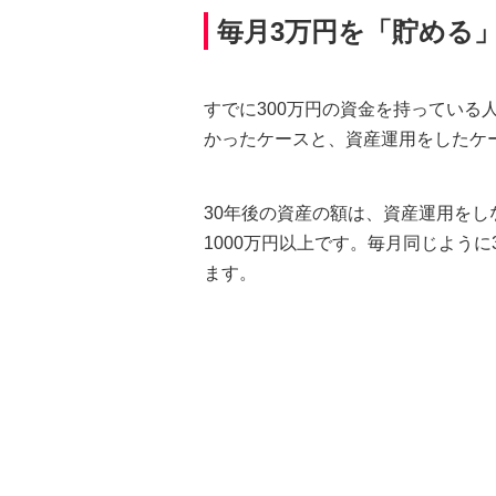
サービスのご案内
ログイン
（※）
外国為替・海外進出支援
株主総会
ダイバーシティ推進への取り組み
たいこうSDGs私募債
毎月3万円を「貯める」
サービス
※たいこうNaviはウェルスナビ株式会社が提供するサービスです。
これより先のページは、ウェルスナビ株式会社が運営するサイトとなります。
創立80周年記念動画
ビジネスサポートサービス一覧
すでに300万円の資金を持っている
お役立ちリンク集
かったケースと、資産運用をしたケ
30年後の資産の額は、資産運用をし
1000万円以上です。毎月同じよう
ます。