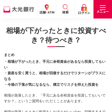
閉じる
閉じる
閉じる
メニュー
店舗・ATM
検索
ログイン
相場が下がったときに投資すべ
手数料
預金金利
お問合わせ
個人のお客さま
き？待つべき？
たいこうパーソナルe-バンキング
まとめ
個人の
法人の
企業・
採用
・相場が下がったとき、手元に余裕資金があるなら投資してもい
お客さま
お客さま
IR情報
情報
サービスのご案内
ログイン
い
・資産を安く買うと、相場が回復するだけでリターンがプラスに
デビット会員用 Web
なる
（デビットカードをご利用のお客さま向け）
・今後の下落が気になるなら、積立でリスクを抑えた投資を
相場が急落したとき、「手元にある余裕資金を投資してもいいで
サービスのご案内
ログイン
すか？」というご質問をいただくことがあります。
たいこうインターネット投信
相場が急落したときに投資をしたほうがいいのか、回復するまで