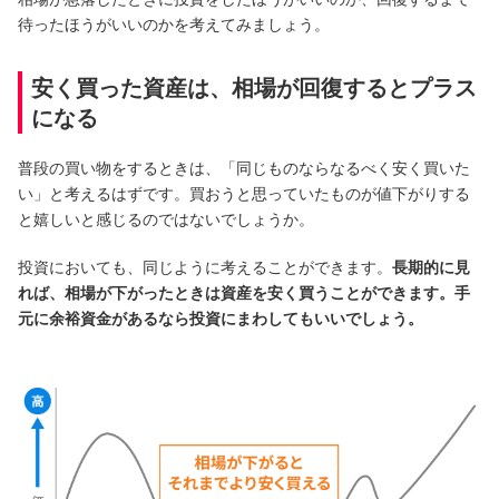
待ったほうがいいのかを考えてみましょう。
サービスのご案内
ログイン
安く買った資産は、相場が回復するとプラス
たいこうNavi
になる
（たいこうNaviをご利用のお客さま向け）
普段の買い物をするときは、「同じものならなるべく安く買いた
い」と考えるはずです。買おうと思っていたものが値下がりする
サービスのご案内
ログイン
（※）
と嬉しいと感じるのではないでしょうか。
※たいこうNaviはウェルスナビ株式会社が提供するサービスです。
投資においても、同じように考えることができます。
長期的に見
これより先のページは、ウェルスナビ株式会社が運営するサイトとなりま
す。
れば、相場が下がったときは資産を安く買うことができます。手
元に余裕資金があるなら投資にまわしてもいいでしょう。
法人のお客さま
たいこうオフィスe-バンキング
サービスのご案内