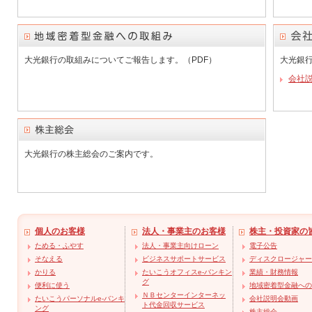
大光銀行の取組みについてご報告します。（PDF）
大光銀
会社説
大光銀行の株主総会のご案内です。
個人のお客様
法人・事業主のお客様
株主・投資家の
ためる・ふやす
法人・事業主向けローン
電子公告
そなえる
ビジネスサポートサービス
ディスクロージャー
かりる
たいこうオフィスe-バンキン
業績・財務情報
グ
便利に使う
地域密着型金融への
ＮＢセンターインターネッ
たいこうパーソナルe-バンキ
会社説明会動画
ト代金回収サービス
ング
株主総会