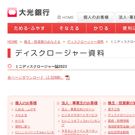
HOME
>
株主・投資家のみなさま
>
ディスクロージャー資料
>
ミニディスクロー
ミニディスクロージャー誌2023
全ページダウンロード（2.32MB）
個人のお客様
法人・事業主のお客様
株主・投資家の
ためる・ふやす
法人・事業主向けローン
電子公告
そなえる
ビジネスサポートサービス
ディスクロージャー
かりる
たいこうオフィスe-バンキン
業績・財務情報
グ
便利に使う
地域密着型金融への
ＮＢセンターインターネッ
たいこうパーソナルe-バンキ
会社説明会動画
ト代金回収サービス