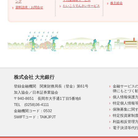
ング
株主総会
たいこうでんさいサービス
資料請求・お問合せ
株式会社 大光銀行
登録金融機関 関東財務局長（登金）第61号
金融サービス
律にもとづく
加入協会／日本証券業協会
個人情報保護方
〒940-8651 長岡市大手通1丁目5番地6
特定個人情報
TEL (0258)36-4111
保険募集に関す
金融機関コード：0532
特定投資家制
SWIFTコード：TAIKJPJT
利益相反管理
電子決済等代