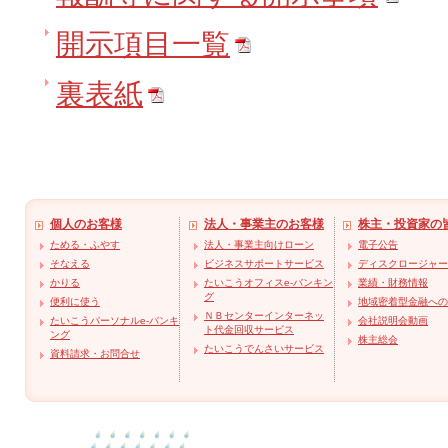
開示項目一覧
裏表紙
個人のお客様
法人・事業主のお客様
株主・投資家の
ためる・ふやす
法人・事業主向けローン
電子公告
そなえる
ビジネスサポートサービス
ディスクロージャー
かりる
たいこうオフィスe-バンキン
業績・財務情報
グ
便利に使う
地域密着型金融への
ＮＢセンターインターネッ
たいこうパーソナルe-バンキ
会社説明会動画
ト代金回収サービス
ング
株主総会
たいこうでんさいサービス
資料請求・お問合せ