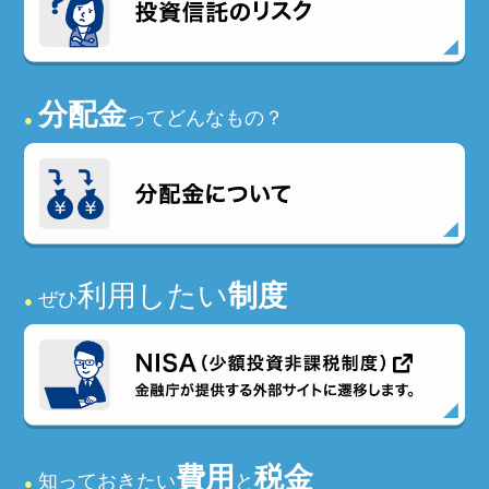
分配金
ってどんなもの？
●
利用したい
制度
ぜひ
●
費用
税金
知っておきたい
と
●