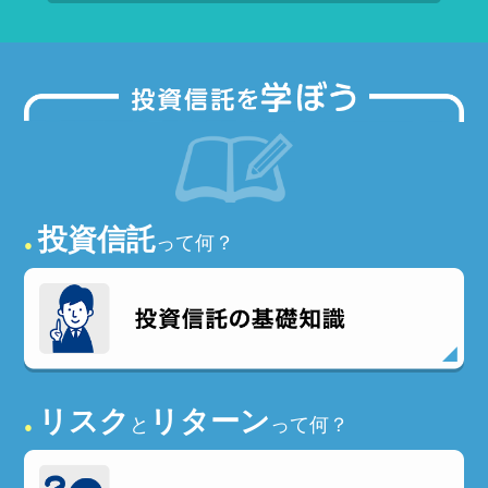
投資信託
って何？
●
リスク
リターン
と
って何？
●