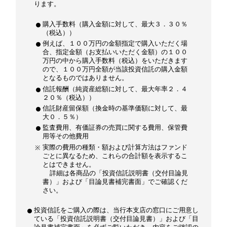
ります。
購入手数料（購入金額に対して、最大３．３０％
（税込））
例えば、１００万円の金額指定で購入いただく場
合、指定金額（お支払いいただく金額）の１００
万円の中から購入手数料（税込）をいただきます
ので、１００万円全額が当該投資信託の購入金額
となるものではありません。
信託報酬（純資産総額に対して、最大年率２．４
２０％（税込））
信託財産留保額（換金時の基準価額に対して、最
大０．５％）
監査費用、有価証券の売買に関する費用、保管費
用等その他費用
実際の費用の種類・額および計算方法はファンド
ごとに異なるため、これらの合計額を表示するこ
とはできません。
詳細は各商品の「投資信託説明書（交付目論見
書）」および「目論見書補完書面」でご確認くだ
さい。
投資信託をご購入の際は、当行本支店の窓口にご用意し
ている「投資信託説明書（交付目論見書）」および「目